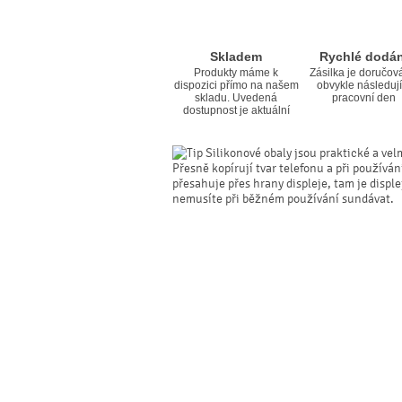
Skladem
Rychlé dodán
Produkty máme k
Zásilka je doručov
dispozici přímo na našem
obvykle následují
skladu. Uvedená
pracovní den
dostupnost je aktuální
Silikonové obaly jsou praktické a vel
Přesně kopírují tvar telefonu a při používá
přesahuje přes hrany displeje, tam je displ
nemusíte při běžném používání sundávat.