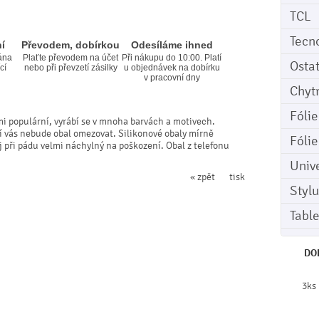
TCL
Tecn
í
Převodem, dobírkou
Odesíláme ihned
ána
Plaťte převodem na účet
Při nákupu do 10:00. Platí
Osta
cí
nebo při převzetí zásilky
u objednávek na dobírku
v pracovní dny
Chyt
Fóli
mi populární, vyrábí se v mnoha barvách a motivech.
ní vás nebude obal omezovat. Silikonové obaly mírně
Fóli
ej při pádu velmi náchylný na poškození. Obal z telefonu
Univ
« zpět
tisk
Stylu
Tabl
DO
3ks 