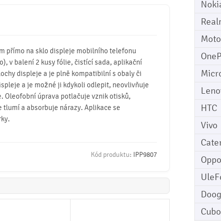
Noki
Real
Moto
mm přímo na sklo displeje mobilního telefonu
OneP
, v balení 2 kusy fólie, čistící sada, aplikační
Micr
lochy displeje a je plně kompatibilní s obaly či
ispleje a je možné ji kdykoli odlepit, neovlivňuje
Leno
. Oleofobní úprava potlačuje vznik otisků,
HTC
e tlumí a absorbuje nárazy. Aplikace se
rky.
Vivo
Cater
Kód produktu:
IPP9807
Opp
UleF
Doo
Cubo