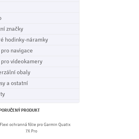
o
tní značky
ré hodinky-náramky
e pro navigace
e pro videokamery
erzální obaly
sy a ostatní
ety
PORUČENÝ PRODUKT
Flexi ochranná fólie pro Garmin Quatix
7X Pro