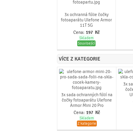
3x ochranná fólie čočky
fotoaparátu Ulefone Armor
11T 5G
Cena:
197
Kč
Skladem
Související
VÍCE Z KATEGORIE
3x sa
čoč
3x sada ochranných fólií na
U
čočky fotoaparátu Ulefone
Armor Mini 20 Pro
Cena:
197
Kč
Skladem
Z kategorie