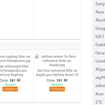
Sony
Asus
Alcat
Goog
iGET
Ouki
Osca
Umid
da ochranných fólií
Aliga
ek fotoaparátu pro
2ks Flexi ochranná fólie na
leFone RugKing
displej pro Ulefone Armor 7E
myP
Cena:
187
Kč
Cena:
197
Kč
Skladem
Skladem
Infin
Z kategorie
Z kategorie
Acer
ZTE