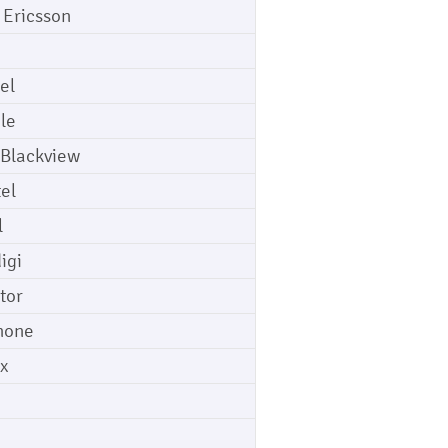
 Ericsson
el
le
 Blackview
tel
l
igi
tor
hone
ix