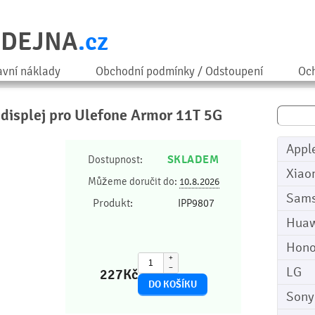
ODEJNA
.cz
avní náklady
Obchodní podmínky / Odstoupení
Och
a displej pro Ulefone Armor 11T 5G
Appl
SKLADEM
Dostupnost:
Xiao
Můžeme doručit do:
10.8.2026
Sam
Produkt:
IPP9807
Huaw
Hono
+
−
LG
227
Kč
Sony