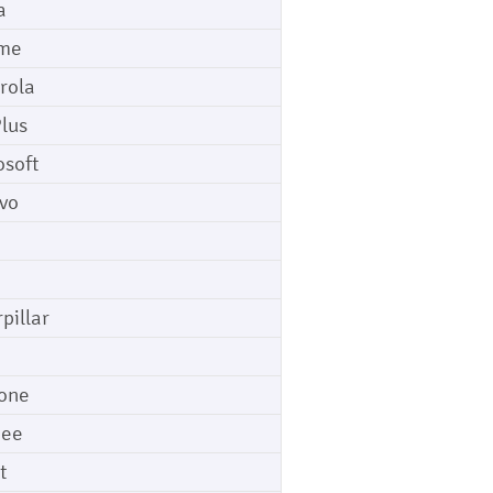
a
me
rola
lus
osoft
vo
pillar
o
one
gee
t