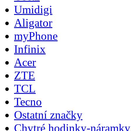
Umidigi
Aligator
myPhone
Infinix
Acer
ZTE
TCL
Tecno
Ostatní značky
Chytré hodinky-náramky