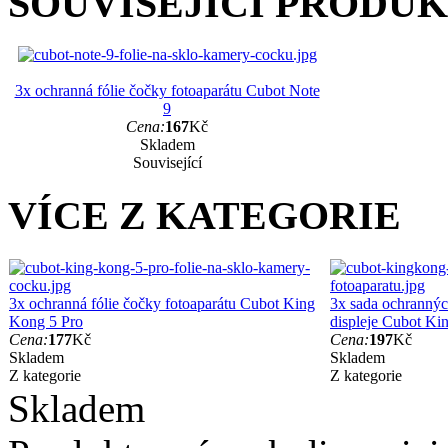
SOUVISEJÍCÍ PRODU
3x ochranná fólie čočky fotoaparátu Cubot Note
9
Cena:
167
Kč
Skladem
Související
VÍCE Z KATEGORIE
3x ochranná fólie čočky fotoaparátu Cubot King
3x sada ochranných
Kong 5 Pro
displeje Cubot K
Cena:
177
Kč
Cena:
197
Kč
Skladem
Skladem
Z kategorie
Z kategorie
Skladem