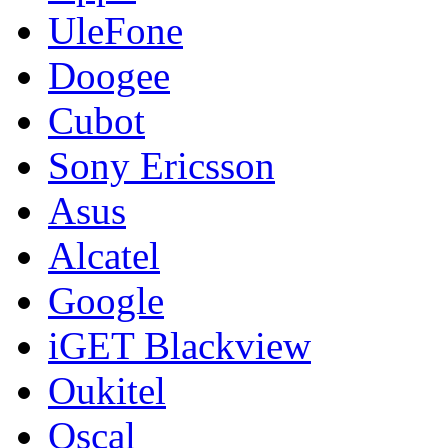
UleFone
Doogee
Cubot
Sony Ericsson
Asus
Alcatel
Google
iGET Blackview
Oukitel
Oscal