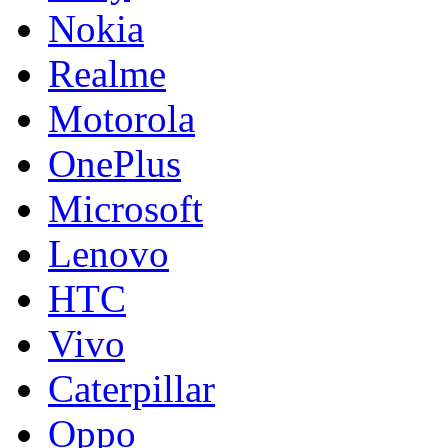
Nokia
Realme
Motorola
OnePlus
Microsoft
Lenovo
HTC
Vivo
Caterpillar
Oppo