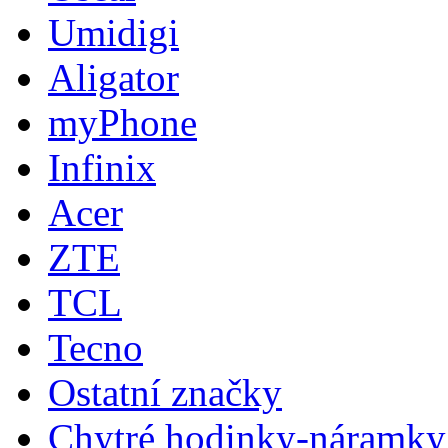
Umidigi
Aligator
myPhone
Infinix
Acer
ZTE
TCL
Tecno
Ostatní značky
Chytré hodinky-náramky