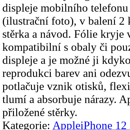
displeje mobilního telefon
(ilustrační foto), v balení 2 
stěrka a návod. Fólie kryje 
kompatibilní s obaly či pouz
displeje a je možné ji kdyko
reprodukci barev ani odezvu
potlačuje vznik otisků, fle
tlumí a absorbuje nárazy. A
přiložené stěrky.
Kategorie:
Apple
iPhone 12