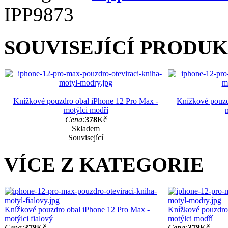
IPP9873
SOUVISEJÍCÍ PRODU
Knížkové pouzdro obal iPhone 12 Pro Max -
Knížkové pouzd
motýlci modří
Cena:
378
Kč
Skladem
Související
VÍCE Z KATEGORIE
Knížkové pouzdro obal iPhone 12 Pro Max -
Knížkové pouzdro
motýlci fialový
motýlci modří
Cena:
378
Kč
Cena:
378
Kč