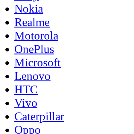
Nokia
Realme
Motorola
OnePlus
Microsoft
Lenovo
HTC
Vivo
Caterpillar
Oppo