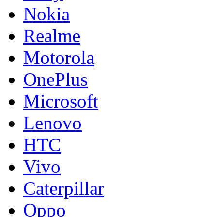
Nokia
Realme
Motorola
OnePlus
Microsoft
Lenovo
HTC
Vivo
Caterpillar
Oppo