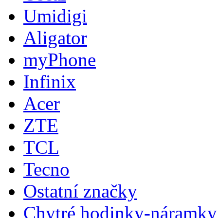
Umidigi
Aligator
myPhone
Infinix
Acer
ZTE
TCL
Tecno
Ostatní značky
Chytré hodinky-náramky