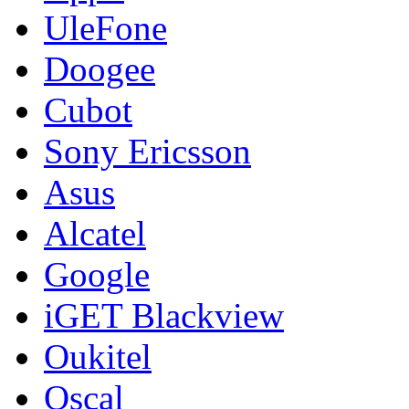
UleFone
Doogee
Cubot
Sony Ericsson
Asus
Alcatel
Google
iGET Blackview
Oukitel
Oscal