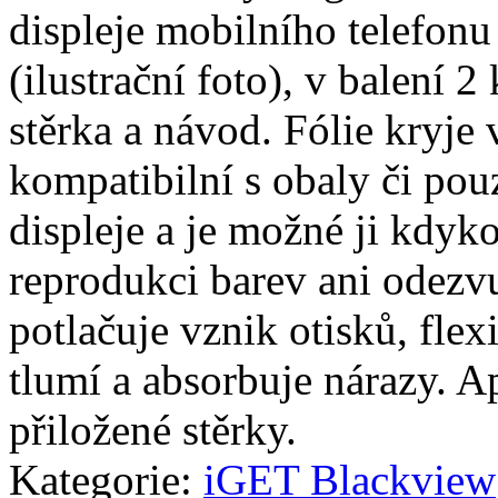
displeje mobilního telefo
(ilustrační foto), v balení 2 
stěrka a návod. Fólie kryje 
kompatibilní s obaly či pouz
displeje a je možné ji kdyko
reprodukci barev ani odezvu
potlačuje vznik otisků, fle
tlumí a absorbuje nárazy. A
přiložené stěrky.
Kategorie:
iGET Blackview