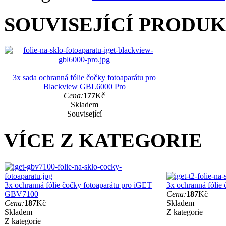
SOUVISEJÍCÍ PRODU
3x sada ochranná fólie čočky fotoaparátu pro
Blackview GBL6000 Pro
Cena:
177
Kč
Skladem
Související
VÍCE Z KATEGORIE
3x ochranná fólie čočky fotoaparátu pro iGET
3x ochranná fólie
GBV7100
Cena:
187
Kč
Cena:
187
Kč
Skladem
Skladem
Z kategorie
Z kategorie