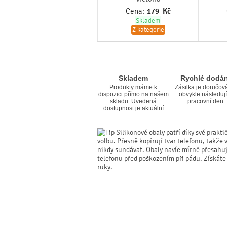
Cena:
179
Kč
Skladem
Z kategorie
Skladem
Rychlé dodán
Produkty máme k
Zásilka je doručov
dispozici přímo na našem
obvykle následují
skladu. Uvedená
pracovní den
dostupnost je aktuální
Silikonové obaly patří díky své prakti
volbu. Přesně kopírují tvar telefonu, takže 
nikdy sundávat. Obaly navíc mírně přesahují 
telefonu před poškozením při pádu. Získáte
ruky.