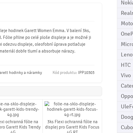
Noki
Real
Moto
ispleje hodinek Garett Women Emma. V balení 3ks,
OneP
. Fólie přilne po celé ploše displeje a je možné ji
Micr
ni odezvu displeje, oleofobní úprava potlačuje
 materiál dobře tlumí a absorbuje nárazy.
Leno
HTC
arett hodinky a náramky
Kód produktu:
IPP10303
Vivo
Cater
Opp
UleF
Doo
exi ochranná fólie na
3ks Flexi ochranná fólie na
Cubo
pro Garett Kids Trendy
displej pro Garett Kids Focus
4G
4G RT