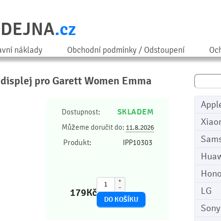
ODEJNA
.cz
avní náklady
Obchodní podmínky / Odstoupení
Och
na displej pro Garett Women Emma
Appl
SKLADEM
Dostupnost:
Xiao
Můžeme doručit do:
11.8.2026
Sam
Produkt:
IPP10303
Huaw
Hono
+
−
LG
179
Kč
Sony