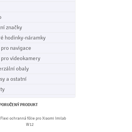
o
tní značky
ré hodinky-náramky
e pro navigace
e pro videokamery
erzální obaly
sy a ostatní
ety
PORUČENÝ PRODUKT
 Flexi ochranná fólie pro Xiaomi Imilab
W12