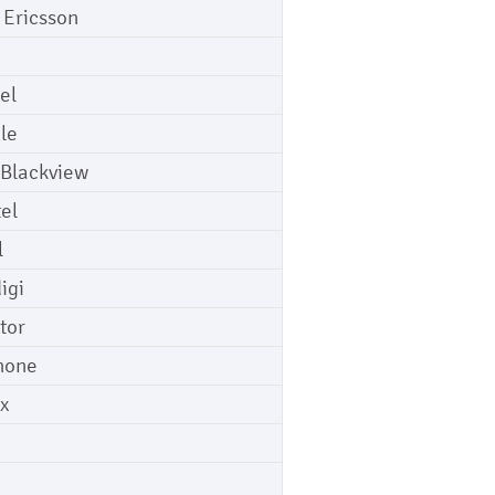
 Ericsson
el
le
 Blackview
tel
l
igi
tor
hone
ix