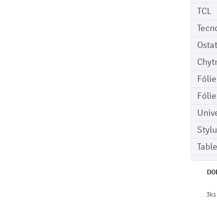
TCL
Tecn
Osta
Chyt
Fóli
Fóli
Univ
Stylu
Tabl
DO
3ks