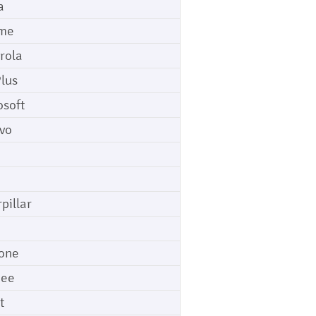
a
me
rola
lus
osoft
vo
pillar
o
one
gee
t