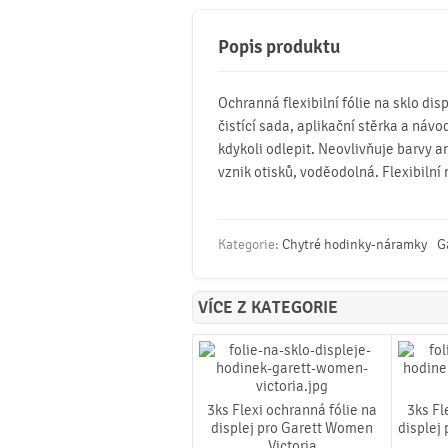
Popis produktu
Ochranná flexibilní fólie na sklo d
čistící sada, aplikační stěrka a návod
kdykoli odlepit. Neovlivňuje barvy a
vznik otisků, voděodolná. Flexibilní
Kategorie:
Chytré hodinky-náramky
G
VÍCE Z KATEGORIE
3ks Flexi ochranná fólie na
3ks Fl
displej pro Garett Women
displej 
Victoria