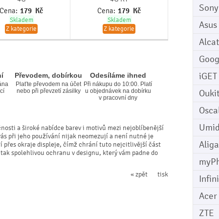
Sony
Cena:
179
Kč
Cena:
179
Kč
Skladem
Skladem
Asus
Z kategorie
Z kategorie
Alcat
Goog
iGET
í
Převodem, dobírkou
Odesíláme ihned
ána
Plaťte převodem na účet
Při nákupu do 10:00. Platí
cí
nebo při převzetí zásilky
u objednávek na dobírku
Ouki
v pracovní dny
Osca
Umid
čnosti a široké nabídce barev i motivů mezi nejoblíbenější
vás při jeho používání nijak neomezují a není nutné je
Aliga
přes okraje displeje, čímž chrání tuto nejcitlivější část
 tak spolehlivou ochranu v designu, který vám padne do
myP
« zpět
tisk
Infin
Acer
ZTE