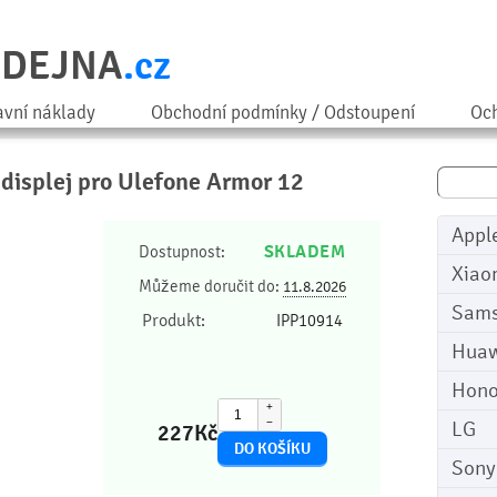
ODEJNA
.cz
avní náklady
Obchodní podmínky / Odstoupení
Och
 displej pro Ulefone Armor 12
Appl
SKLADEM
Dostupnost:
Xiao
Můžeme doručit do:
11.8.2026
Sam
Produkt:
IPP10914
Huaw
Hono
+
−
LG
227
Kč
Sony