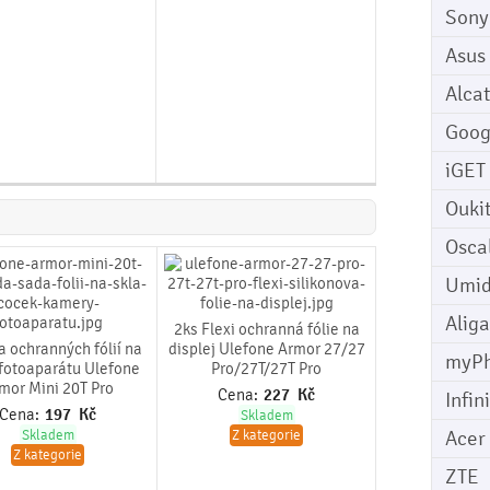
Sony
Asus
Alcat
Goog
iGET
Ouki
Osca
Umid
Aliga
2ks Flexi ochranná fólie na
a ochranných fólií na
displej Ulefone Armor 27/27
myP
fotoaparátu Ulefone
Pro/27T/27T Pro
mor Mini 20T Pro
Cena:
227
Kč
Infin
Cena:
197
Kč
Skladem
Acer
Skladem
Z kategorie
Z kategorie
ZTE