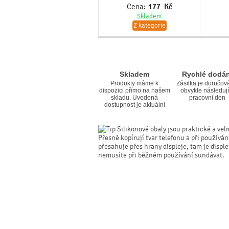
Cena:
177
Kč
Skladem
Z kategorie
Skladem
Rychlé dodán
Produkty máme k
Zásilka je doručov
dispozici přímo na našem
obvykle následují
skladu. Uvedená
pracovní den
dostupnost je aktuální
Silikonové obaly jsou praktické a vel
Přesně kopírují tvar telefonu a při používá
přesahuje přes hrany displeje, tam je displ
nemusíte při běžném používání sundávat.