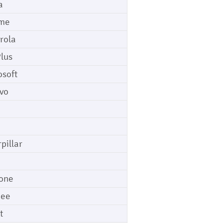
a
me
rola
lus
osoft
vo
pillar
o
one
gee
t