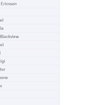
 Ericsson
el
le
 Blackview
tel
l
igi
tor
hone
ix