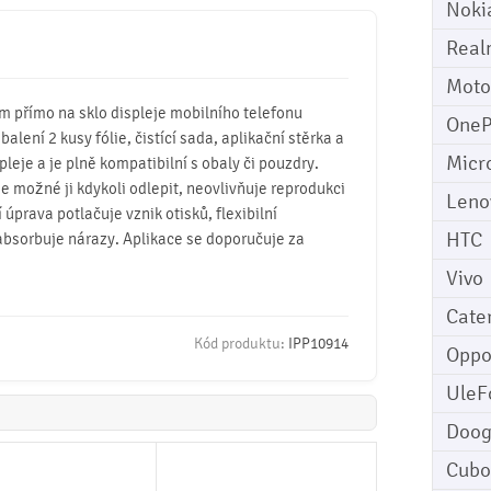
Noki
Real
Moto
mm přímo na sklo displeje mobilního telefonu
OneP
balení 2 kusy fólie, čistící sada, aplikační stěrka a
Micr
pleje a je plně kompatibilní s obaly či pouzdry.
 je možné ji kdykoli odlepit, neovlivňuje reprodukci
Leno
úprava potlačuje vznik otisků, flexibilní
HTC
absorbuje nárazy. Aplikace se doporučuje za
Vivo
Cater
Kód produktu:
IPP10914
Opp
UleF
Doo
Cubo