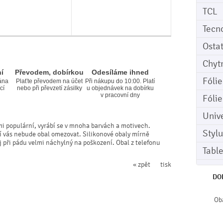
TCL
Tecn
Osta
Chyt
í
Převodem, dobírkou
Odesíláme ihned
Fóli
ána
Plaťte převodem na účet
Při nákupu do 10:00. Platí
cí
nebo při převzetí zásilky
u objednávek na dobírku
v pracovní dny
Fóli
Univ
mi populární, vyrábí se v mnoha barvách a motivech.
Stylu
ní vás nebude obal omezovat. Silikonové obaly mírně
ej při pádu velmi náchylný na poškození. Obal z telefonu
Tabl
« zpět
tisk
DO
Oba