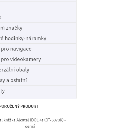
o
tní značky
ré hodinky-náramky
e pro navigace
e pro videokamery
erzální obaly
sy a ostatní
ety
PORUČENÝ PRODUKT
l knížka Alcatel IDOL 4s (OT-6070K) -
černá