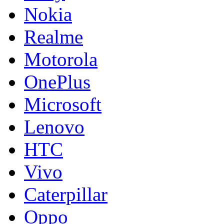
Nokia
Realme
Motorola
OnePlus
Microsoft
Lenovo
HTC
Vivo
Caterpillar
Oppo