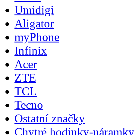
Umidigi
Aligator
myPhone
Infinix
Acer
ZTE
TCL
Tecno
Ostatní značky
Chytré hodinky-náramky