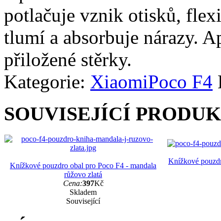
potlačuje vznik otisků, fle
tlumí a absorbuje nárazy. A
přiložené stěrky.
Kategorie:
Xiaomi
Poco F4
SOUVISEJÍCÍ PRODU
Knížkové pouzdr
Knížkové pouzdro obal pro Poco F4 - mandala
růžovo zlatá
Cena:
397
Kč
Skladem
Související