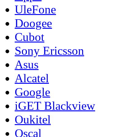
UleFone
Doogee
Cubot
Sony Ericsson
Asus
Alcatel
Google
iGET Blackview
Oukitel
Oscal