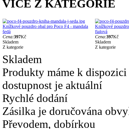
VÍCE Z KATEGORIE
Knížkové pouzdro obal pro Poco F4 - mandala
Knížkové pouzdro 
šedá
fialová
Cena:
397
Kč
Cena:
397
Kč
Skladem
Skladem
Z kategorie
Z kategorie
Skladem
Produkty máme k dispozici
dostupnost je aktuální
Rychlé dodání
Zásilka je doručována obvyk
Převodem, dobírkou