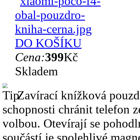
DO KOŠÍKU
Cena:
399
Kč
Skladem
Zavírací knížková pouzdr
schopnosti chránit telefon 
volbou. Otevírají se pohodl
součástí je spolehlivé magne