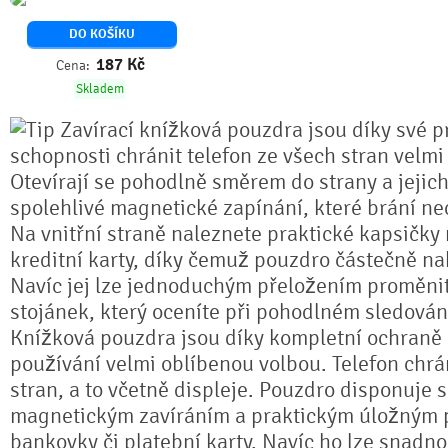
DO KOŠÍKU
187
Kč
Cena:
Skladem
Zavírací knížková pouzdra jsou díky své pr
schopnosti chránit telefon ze všech stran velmi
Otevírají se pohodlně směrem do strany a jejich
spolehlivé magnetické zapínání, které brání n
Na vnitřní straně naleznete praktické kapsičky
kreditní karty, díky čemuž pouzdro částečně na
Navíc jej lze jednoduchým přeložením proměnit 
stojánek, který oceníte při pohodlném sledování
Knížková pouzdra jsou díky kompletní ochran
používání velmi oblíbenou volbou. Telefon chrá
stran, a to včetně displeje. Pouzdro disponuje 
magnetickým zavíráním a praktickým úložným 
bankovky či platební karty. Navíc ho lze snadno