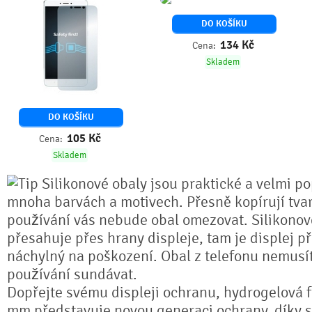
DO KOŠÍKU
134
Kč
Cena:
Skladem
DO KOŠÍKU
105
Kč
Cena:
Skladem
Silikonové obaly jsou praktické a velmi po
mnoha barvách a motivech. Přesně kopírují tvar
používání vás nebude obal omezovat. Silikonov
přesahuje přes hrany displeje, tam je displej p
náchylný na poškození. Obal z telefonu nemusí
používání sundávat.
Dopřejte svému displeji ochranu, hydrogelová fó
mm představuje novou generaci ochrany, díky sv