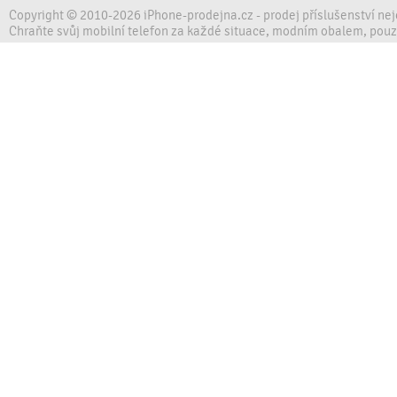
Copyright © 2010-2026 iPhone-prodejna.cz - prodej příslušenství ne
Chraňte svůj mobilní telefon za každé situace, modním obalem, pou