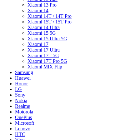
Xiaomi 13 Pro
Xiaomi 14
Xiaomi 14T / 14T Pro
Xiaomi 15T / 15T Pro
Xiaomi 14 Ultra
Xiaomi 15 5G
Xiaomi 15 Ultra 5G
Xiaomi 17
Xiaomi 17 Ultra
Xiaomi 17T 5G
Xiaomi 17T Pro 5G
Xiaomi MIX Flip
Samsung
Huawei
Honor
LG
Sony
Nokia
Realme
Motorola
OnePlus
Microsoft
Lenovo
HTC
Vivo