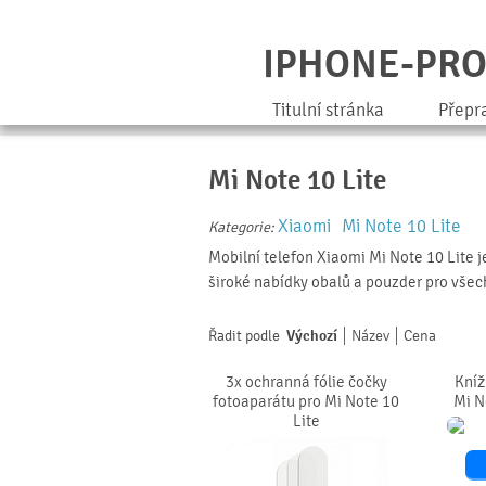
IPHONE-PR
Titulní stránka
Přepr
Mi Note 10 Lite
Xiaomi
Mi Note 10 Lite
Kategorie:
Mobilní telefon Xiaomi Mi Note 10 Lite je
široké nabídky obalů a pouzder pro vše
Řadit podle
Výchozí
Název
Cena
3x ochranná fólie čočky
Kníž
fotoaparátu pro Mi Note 10
Mi N
Lite