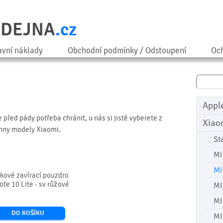
ODEJNA
.cz
avní náklady
Obchodní podmínky / Odstoupení
Och
Appl
 před pády potřeba chránit, u nás si jistě vyberete z
Xiao
chny modely Xiaomi.
St
Mi
Mi
kové zavírací pouzdro
ote 10 Lite - sv růžové
MI
MI
DO KOŠÍKU
MI