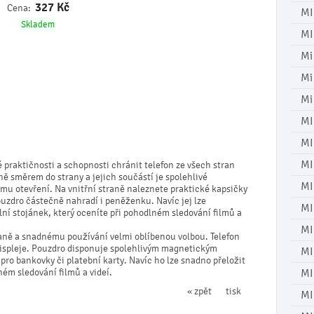
327
Kč
Cena:
MI
Skladem
MI
Mi
Mi
Mi
MI
MI
MI
 praktičnosti a schopnosti chránit telefon ze všech stran
ně směrem do strany a jejich součástí je spolehlivé
MI
u otevření. Na vnitřní straně naleznete praktické kapsičky
ouzdro částečně nahradí i peněženku. Navíc jej lze
MI
í stojánek, který oceníte při pohodlném sledování filmů a
MI
aně a snadnému používání velmi oblíbenou volbou. Telefon
 displeje. Pouzdro disponuje spolehlivým magnetickým
MI
ro bankovky či platební karty. Navíc ho lze snadno přeložit
ném sledování filmů a videí.
MI
« zpět
tisk
MI