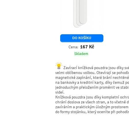
DO KOŠÍKU
167
Kč
Cena:
Skladem
Zavírací knížková pouzdra jsou díky své
velmi oblíbenou volbou. Otevírají se pohodl
magnetické zapínání, které brání nechtěném
na bankovky a kreditní karty, díky čemuž p
jednoduchým přeložením proměnit ve stabiln
videí.
Knížková pouzdra jsou díky kompletní ochr
chrání doslova ze všech stran, a to včetně
zavíráním a praktickým úložným prostorem p
do formy stojánku, který oceníte při pohodl