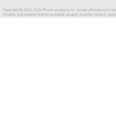
Copyright © 2010-2026 iPhone-prodejna.cz - prodej příslušenství ne
Chraňte svůj mobilní telefon za každé situace, modním obalem, pou