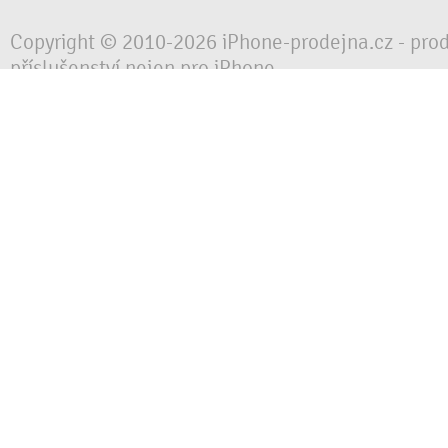
Copyright © 2010-2026 iPhone-prodejna.cz - pro
příslušenství nejen pro iPhone
Chraňte svůj mobilní telefon za každé situace, 
obalem, pouzdrem nebo krytem.