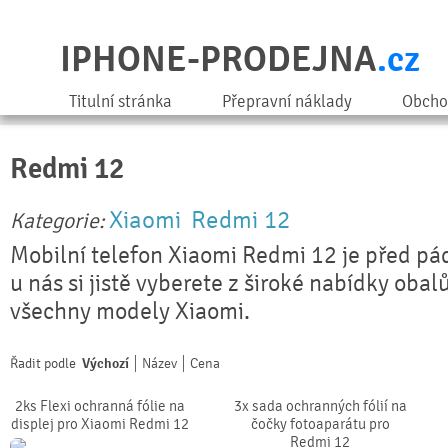
IPHONE-PRODEJNA
.cz
Titulní stránka
Přepravní náklady
Obcho
Redmi 12
Xiaomi
Redmi 12
Kategorie:
Mobilní telefon Xiaomi Redmi 12 je před pád
u nás si jistě vyberete z široké nabídky obal
všechny modely Xiaomi.
Řadit podle
Výchozí
Název
Cena
2ks Flexi ochranná fólie na
3x sada ochranných fólií na
displej pro Xiaomi Redmi 12
čočky fotoaparátu pro
Redmi 12