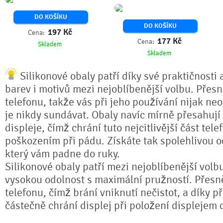
DO KOŠÍKU
DO KOŠÍKU
197
Kč
Cena:
177
Kč
Cena:
Skladem
Skladem
Silikonové obaly patří díky své praktičnosti 
barev i motivů mezi nejoblíbenější volbu. Přesn
telefonu, takže vás při jeho používání nijak ne
je nikdy sundávat. Obaly navíc mírně přesahují
displeje, čímž chrání tuto nejcitlivější část tel
poškozením při pádu. Získáte tak spolehlivou 
který vám padne do ruky.
Silikonové obaly patří mezi nejoblíbenější volb
vysokou odolnost s maximální pružností. Přesně
telefonu, čímž brání vniknutí nečistot, a díky 
částečně chrání displej při položení displejem 