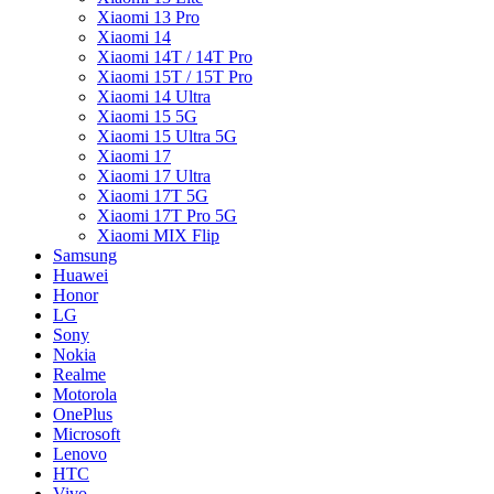
Xiaomi 13 Pro
Xiaomi 14
Xiaomi 14T / 14T Pro
Xiaomi 15T / 15T Pro
Xiaomi 14 Ultra
Xiaomi 15 5G
Xiaomi 15 Ultra 5G
Xiaomi 17
Xiaomi 17 Ultra
Xiaomi 17T 5G
Xiaomi 17T Pro 5G
Xiaomi MIX Flip
Samsung
Huawei
Honor
LG
Sony
Nokia
Realme
Motorola
OnePlus
Microsoft
Lenovo
HTC
Vivo