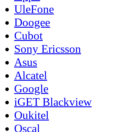
UleFone
Doogee
Cubot
Sony Ericsson
Asus
Alcatel
Google
iGET Blackview
Oukitel
Oscal