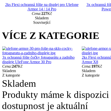
2ks Flexi ochranná fólie na displej pro Ulefone
3x ochranná fól
Armor 14 / 14 Pro
Power
Cena:
227
Kč
Skladem
Související
VÍCE Z KATEGORIE
3x ochranná fólie čočky fotoaparátu a zadního
2ks Flexi ochranná
displeje UleFone Armor 30 Pro
Armor X8
Cena:
247
Kč
Cena:
197
Kč
Skladem
Skladem
Z kategorie
Z kategorie
Skladem
Produkty máme k dispozici
dostupnost je aktuální