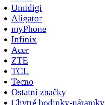
Umidigi
Aligator
myPhone
Infinix
Acer
ZTE
TCL
Tecno
Ostatní značky
Chytré hodinky-náramky