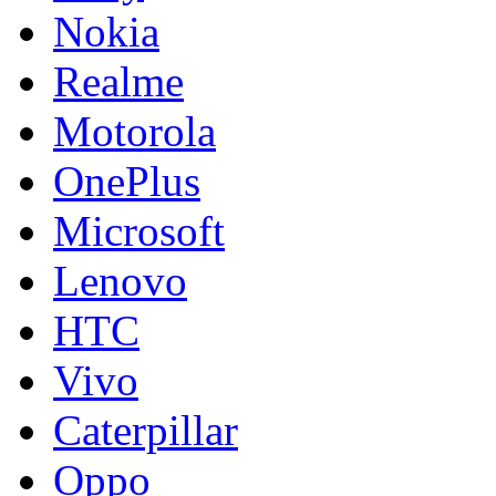
Nokia
Realme
Motorola
OnePlus
Microsoft
Lenovo
HTC
Vivo
Caterpillar
Oppo