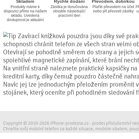
Skladem
Rychlé dodání
Převodem, dobírkou
Produkty máme k
Zásilka je doručována
Plaťte převodem na účet
Př
dispozici přímo na našem
obvykle následující
nebo při převzetí zásilky
u
skladu. Uvedená
pracovní den
dostupnost je aktuální
Zavírací knížková pouzdra jsou díky své prakt
schopnosti chránit telefon ze všech stran velmi o
Otevírají se pohodlně směrem do strany a jejich s
spolehlivé magnetické zapínání, které brání nech
Na vnitřní straně naleznete praktické kapsičky na
kreditní karty, díky čemuž pouzdro částečně nahr
Navíc jej lze jednoduchým přeložením proměnit ve
stojánek, který oceníte při pohodlném sledování fi
Copyright © 2010-2026 iPhone-prodejna.cz - prodej příslušenství ne
Chraňte svůj mobilní telefon za každé situace, modním obalem, pou