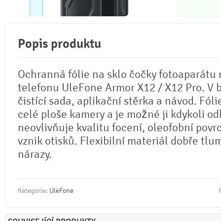
Popis produktu
Ochranná fólie na sklo čočky fotoaparátu
telefonu UleFone Armor X12 / X12 Pro. V b
čistící sada, aplikační stěrka a návod. Fóli
celé ploše kamery a je možné ji kdykoli odl
neovlivňuje kvalitu focení, oleofobní povr
vznik otisků. Flexibilní materiál dobře tlu
nárazy.
Kategorie:
UleFone