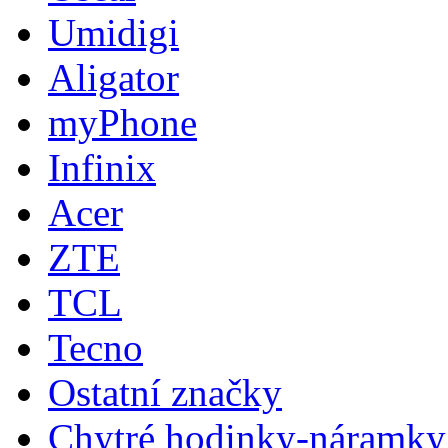
Umidigi
Aligator
myPhone
Infinix
Acer
ZTE
TCL
Tecno
Ostatní značky
Chytré hodinky-náramky