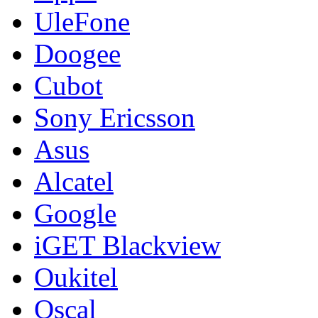
UleFone
Doogee
Cubot
Sony Ericsson
Asus
Alcatel
Google
iGET Blackview
Oukitel
Oscal