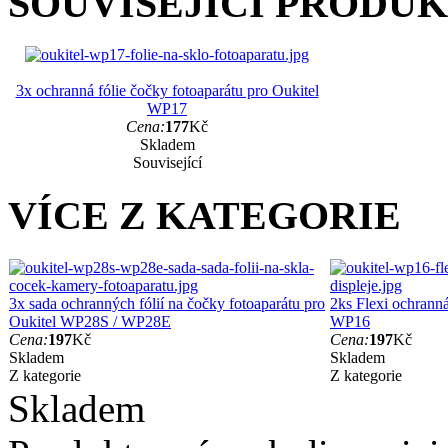
SOUVISEJÍCÍ PRODU
3x ochranná fólie čočky fotoaparátu pro Oukitel
WP17
Cena:
177
Kč
Skladem
Související
VÍCE Z KATEGORIE
3x sada ochranných fólií na čočky fotoaparátu pro
2ks Flexi ochranná
Oukitel WP28S / WP28E
WP16
Cena:
197
Kč
Cena:
197
Kč
Skladem
Skladem
Z kategorie
Z kategorie
Skladem