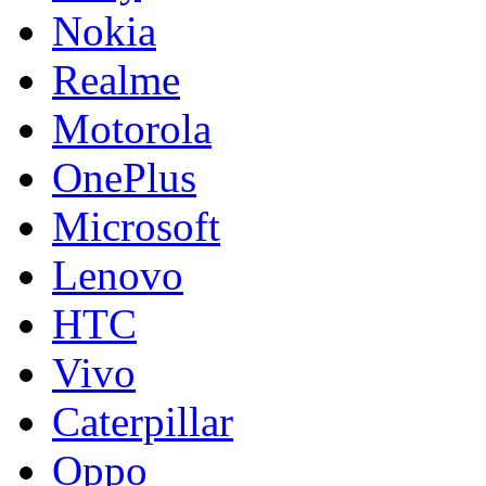
Nokia
Realme
Motorola
OnePlus
Microsoft
Lenovo
HTC
Vivo
Caterpillar
Oppo