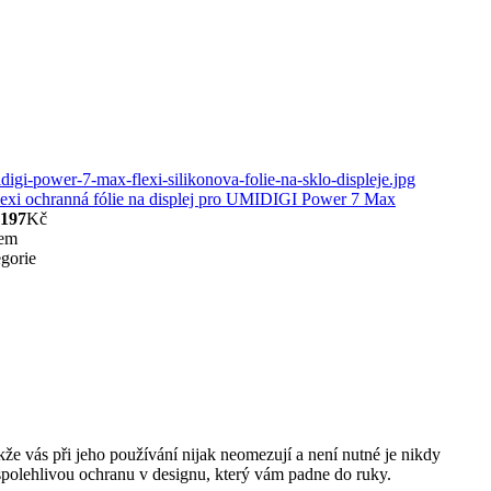
lexi ochranná fólie na displej pro UMIDIGI Power 7 Max
197
Kč
dem
egorie
akže vás při jeho používání nijak neomezují a není nutné je nikdy
k spolehlivou ochranu v designu, který vám padne do ruky.