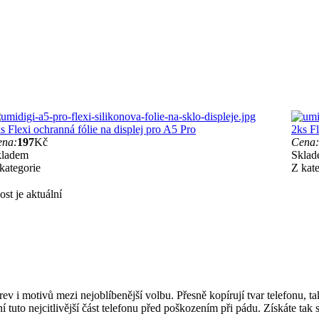
s Flexi ochranná fólie na displej pro A5 Pro
2ks F
ena:
197
Kč
Cena:
kladem
Skla
kategorie
Z kat
st je aktuální
rev i motivů mezi nejoblíbenější volbu. Přesně kopírují tvar telefonu, t
ní tuto nejcitlivější část telefonu před poškozením při pádu. Získáte ta