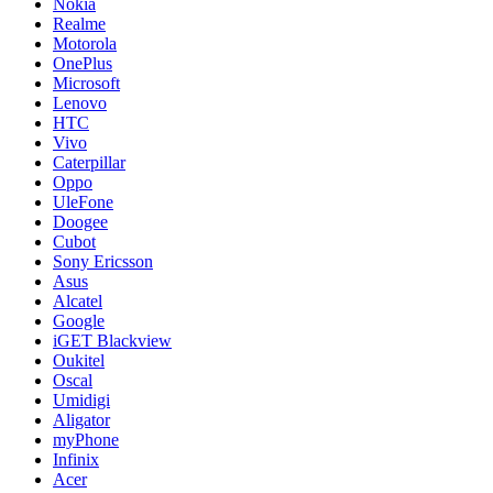
Nokia
Realme
Motorola
OnePlus
Microsoft
Lenovo
HTC
Vivo
Caterpillar
Oppo
UleFone
Doogee
Cubot
Sony Ericsson
Asus
Alcatel
Google
iGET Blackview
Oukitel
Oscal
Umidigi
Aligator
myPhone
Infinix
Acer