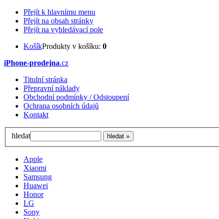
Přejít k hlavnímu menu
Přejít na obsah stránky
Přejít na vyhledávací pole
Košík
Produkty v košíku:
0
iPhone-prodejna
.cz
Titulní stránka
Přepravní náklady
Obchodní podmínky / Odstoupení
Ochrana osobních údajů
Kontakt
hledat
Apple
Xiaomi
Samsung
Huawei
Honor
LG
Sony