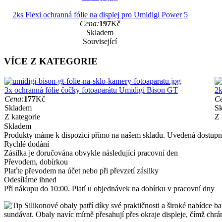
2ks Flexi ochranná fólie na displej pro Umidigi Power 5
Cena:
197
Kč
Skladem
Související
VÍCE Z KATEGORIE
3x ochranná fólie čočky fotoaparátu Umidigi Bison GT
2k
Cena:
177
Kč
C
Skladem
S
Z kategorie
Z 
Skladem
Produkty máme k dispozici přímo na našem skladu. Uvedená dostupno
Rychlé dodání
Zásilka je doručována obvykle následující pracovní den
Převodem, dobírkou
Plaťte převodem na účet nebo při převzetí zásilky
Odesíláme ihned
Při nákupu do 10:00. Platí u objednávek na dobírku v pracovní dny
Silikonové obaly patří díky své praktičnosti a široké nabídce ba
sundávat. Obaly navíc mírně přesahují přes okraje displeje, čímž chrá