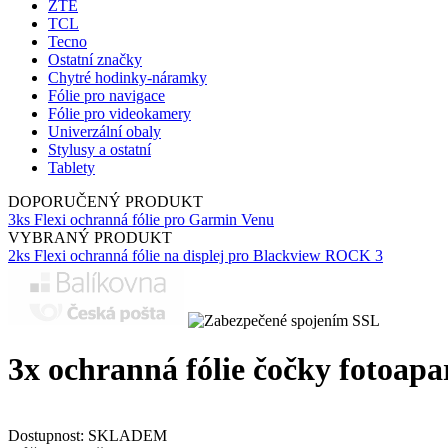
ZTE
TCL
Tecno
Ostatní značky
Chytré hodinky-náramky
Fólie pro navigace
Fólie pro videokamery
Univerzální obaly
Stylusy a ostatní
Tablety
DOPORUČENÝ PRODUKT
3ks Flexi ochranná fólie pro Garmin Venu
VYBRANÝ PRODUKT
2ks Flexi ochranná fólie na displej pro Blackview ROCK 3
3x ochranná fólie čočky fotoap
Dostupnost:
SKLADEM