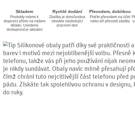
Skladem
Rychlé dodání
Převodem, dobírkou
Produkty máme k
Zásilka je doručována
Plaťte převodem na účet
Př
dispozici přímo na našem
obvykle následující
nebo při převzetí zásilky
u
skladu. Uvedená
pracovní den
dostupnost je aktuální
Silikonové obaly patří díky své praktičnosti 
barev i motivů mezi nejoblíbenější volbu. Přesně k
telefonu, takže vás při jeho používání nijak neom
je nikdy sundávat. Obaly navíc mírně přesahují pře
čímž chrání tuto nejcitlivější část telefonu před 
pádu. Získáte tak spolehlivou ochranu v designu,
do ruky.