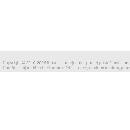
Copyright © 2010-2026 iPhone-prodejna.cz - prodej příslušenství ne
Chraňte svůj mobilní telefon za každé situace, modním obalem, pou