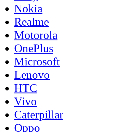
Nokia
Realme
Motorola
OnePlus
Microsoft
Lenovo
HTC
Vivo
Caterpillar
Oppo