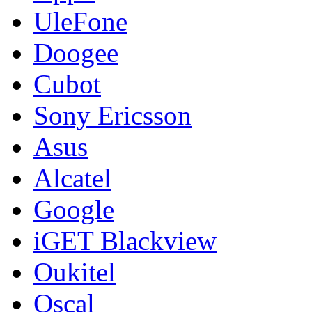
UleFone
Doogee
Cubot
Sony Ericsson
Asus
Alcatel
Google
iGET Blackview
Oukitel
Oscal