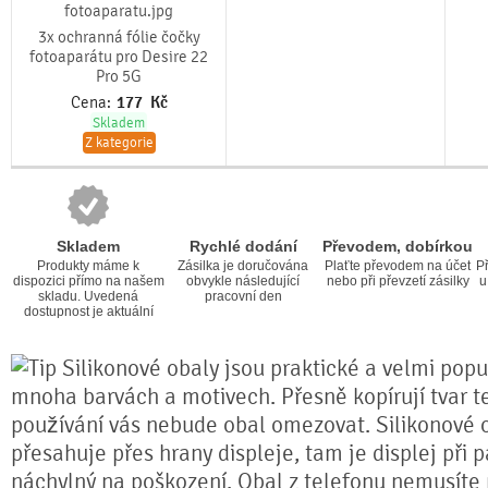
3x ochranná fólie čočky
fotoaparátu pro Desire 22
Pro 5G
Cena:
177
Kč
Skladem
Z kategorie
Skladem
Rychlé dodání
Převodem, dobírkou
Produkty máme k
Zásilka je doručována
Plaťte převodem na účet
Př
dispozici přímo na našem
obvykle následující
nebo při převzetí zásilky
u
skladu. Uvedená
pracovní den
dostupnost je aktuální
Silikonové obaly jsou praktické a velmi popul
mnoha barvách a motivech. Přesně kopírují tvar te
používání vás nebude obal omezovat. Silikonové 
přesahuje přes hrany displeje, tam je displej při 
náchylný na poškození. Obal z telefonu nemusíte