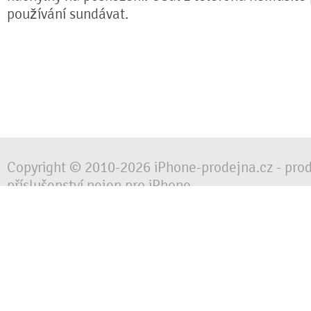
používání sundávat.
Copyright © 2010-2026 iPhone-prodejna.cz - pro
příslušenství nejen pro iPhone
Chraňte svůj mobilní telefon za každé situace, 
obalem, pouzdrem nebo krytem.