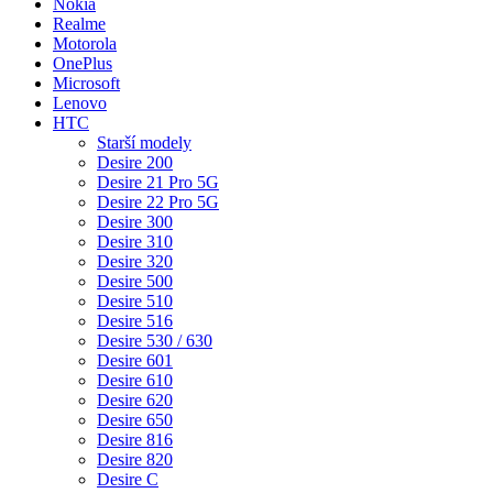
Nokia
Realme
Motorola
OnePlus
Microsoft
Lenovo
HTC
Starší modely
Desire 200
Desire 21 Pro 5G
Desire 22 Pro 5G
Desire 300
Desire 310
Desire 320
Desire 500
Desire 510
Desire 516
Desire 530 / 630
Desire 601
Desire 610
Desire 620
Desire 650
Desire 816
Desire 820
Desire C