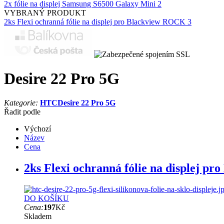
2x fólie na displej Samsung S6500 Galaxy Mini 2
VYBRANÝ PRODUKT
2ks Flexi ochranná fólie na displej pro Blackview ROCK 3
Desire 22 Pro 5G
Kategorie:
HTC
Desire 22 Pro 5G
Řadit podle
Výchozí
Název
Cena
2ks Flexi ochranná fólie na displej pr
DO KOŠÍKU
Cena:
197
Kč
Skladem