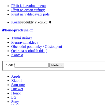
Přejít k hlavnímu menu
Přejít na obsah stránky
Přejít na vyhledávací pole
Košík
Produkty v košíku:
0
iPhone-prodejna
.cz
Titulní stránka
Přepravní náklady
Obchodní podmínky / Odstoupení
Ochrana osobních údajů
Kontakt
hledat
Apple
Xiaomi
Samsung
Huawei
Honor
LG
Sony