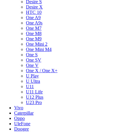
Desire S
Desire X
HTC 10
One A9
One A9s
One M7
One M8
One M9
One Mini 2
One Mini M4
One S
One SV
One V
One X / One X+
U Play
U Ultra
U11
U11 Life
U12 Plus
U23 Pro
Vivo
Caterpillar
Oppo
UleFone
Doogee