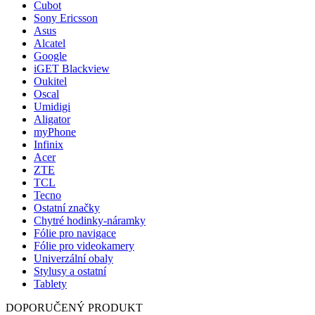
Cubot
Sony Ericsson
Asus
Alcatel
Google
iGET Blackview
Oukitel
Oscal
Umidigi
Aligator
myPhone
Infinix
Acer
ZTE
TCL
Tecno
Ostatní značky
Chytré hodinky-náramky
Fólie pro navigace
Fólie pro videokamery
Univerzální obaly
Stylusy a ostatní
Tablety
DOPORUČENÝ PRODUKT