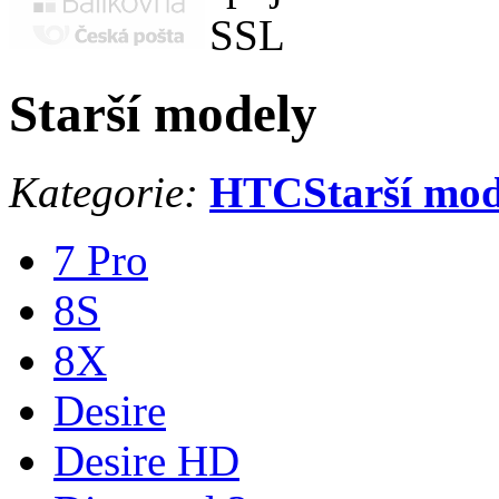
Starší modely
Kategorie:
HTC
Starší mo
7 Pro
8S
8X
Desire
Desire HD