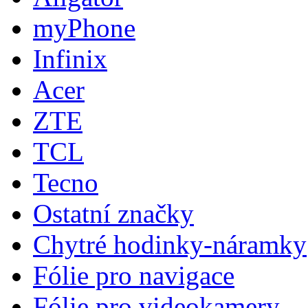
myPhone
Infinix
Acer
ZTE
TCL
Tecno
Ostatní značky
Chytré hodinky-náramky
Fólie pro navigace
Fólie pro videokamery