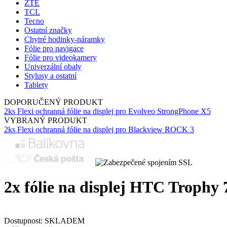
ZTE
TCL
Tecno
Ostatní značky
Chytré hodinky-náramky
Fólie pro navigace
Fólie pro videokamery
Univerzální obaly
Stylusy a ostatní
Tablety
DOPORUČENÝ PRODUKT
2ks Flexi ochranná fólie na displej pro Evolveo StrongPhone X5
VYBRANÝ PRODUKT
2ks Flexi ochranná fólie na displej pro Blackview ROCK 3
2x fólie na displej HTC Trophy 
Dostupnost:
SKLADEM