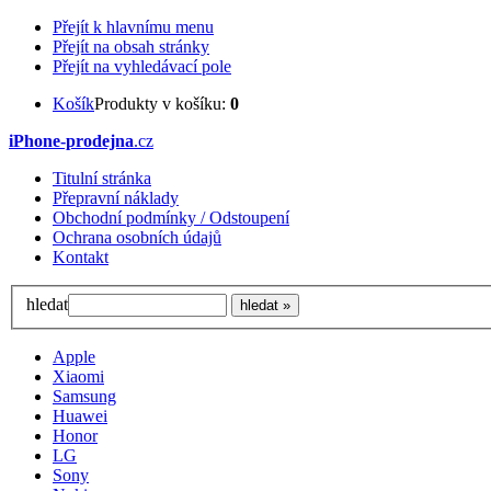
Přejít k hlavnímu menu
Přejít na obsah stránky
Přejít na vyhledávací pole
Košík
Produkty v košíku:
0
iPhone-prodejna
.cz
Titulní stránka
Přepravní náklady
Obchodní podmínky / Odstoupení
Ochrana osobních údajů
Kontakt
hledat
Apple
Xiaomi
Samsung
Huawei
Honor
LG
Sony