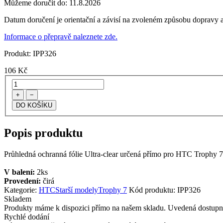
Můžeme doručit do:
11.8.2026
Datum doručení je orientační a závisí na zvoleném způsobu dopravy a
Informace o přepravě naleznete zde.
Produkt:
IPP326
106
Kč
+
−
Popis produktu
Průhledná ochranná fólie Ultra-clear určená přímo pro HTC Trophy 7. Fó
V balení:
2ks
Provedení:
čirá
Kategorie:
HTC
Starší modely
Trophy 7
Kód produktu:
IPP326
Skladem
Produkty máme k dispozici přímo na našem skladu. Uvedená dostupno
Rychlé dodání