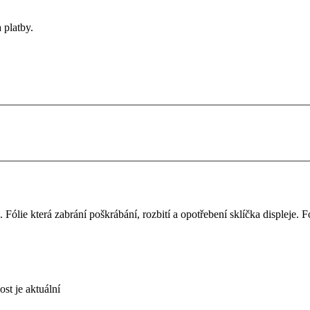
 platby.
lie která zabrání poškrábání, rozbití a opotřebení sklíčka displeje. Fó
st je aktuální