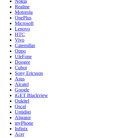
Nokia
Realme
Motorola
OnePlus
Microsoft
Lenovo
HTC
Vivo
Caterpillar
Oppo
UleFone
Doogee
Cubot
Sony Ericsson
Asus
Alcatel
Google
iGET Blackview
Oukitel
Oscal
Umidigi
Aligator
myPhone
Infinix
Acer