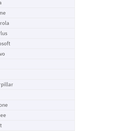
a
me
rola
lus
osoft
vo
pillar
o
one
gee
t