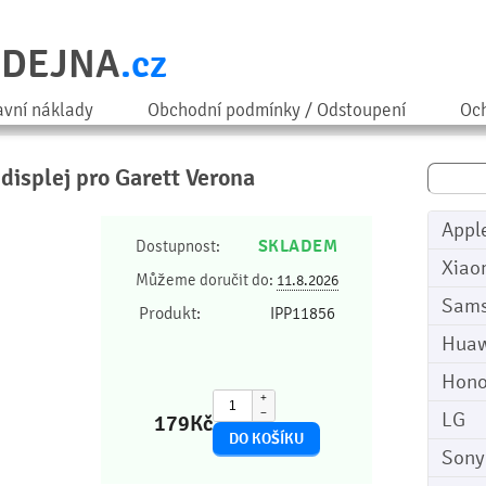
ODEJNA
.cz
avní náklady
Obchodní podmínky / Odstoupení
Och
 displej pro Garett Verona
Appl
SKLADEM
Dostupnost:
Xiao
Můžeme doručit do:
11.8.2026
Sam
Produkt:
IPP11856
Huaw
Hono
+
−
LG
179
Kč
Sony