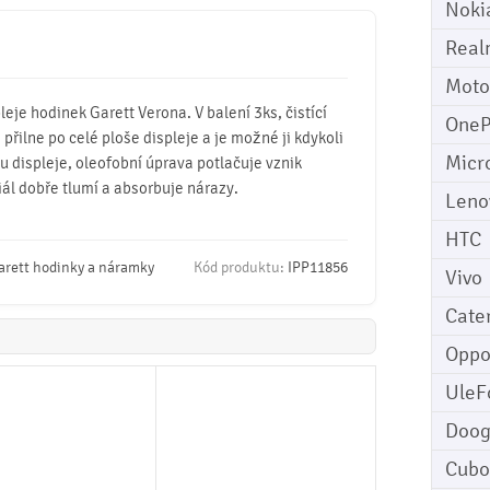
Noki
Real
Moto
pleje hodinek Garett Verona. V balení 3ks, čistící
OneP
 přilne po celé ploše displeje a je možné ji kdykoli
Micr
u displeje, oleofobní úprava potlačuje vznik
iál dobře tlumí a absorbuje nárazy.
Leno
HTC
arett hodinky a náramky
Kód produktu:
IPP11856
Vivo
Cater
Opp
UleF
Doo
Cubo