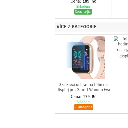
Cena:
189
Kč
Skladem
Související
VÍCE Z KATEGORIE
3ks Fl
disp
3ks Flexi ochranná fólie na
displej pro Garett Women Eva
Cena:
179
Kč
Skladem
Z kategorie