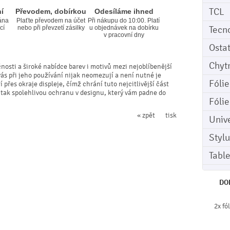
TCL
í
Převodem, dobírkou
Odesíláme ihned
ána
Plaťte převodem na účet
Při nákupu do 10:00. Platí
Tecn
cí
nebo při převzetí zásilky
u objednávek na dobírku
v pracovní dny
Osta
Chyt
čnosti a široké nabídce barev i motivů mezi nejoblíbenější
vás při jeho používání nijak neomezují a není nutné je
Fóli
přes okraje displeje, čímž chrání tuto nejcitlivější část
 tak spolehlivou ochranu v designu, který vám padne do
Fóli
« zpět
tisk
Univ
Stylu
Tabl
DO
2x fó