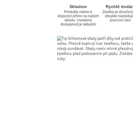
Skladem
Rychlé dodán
Produkty máme k
Zásilka je doručov
dispozici přímo na našem
obvykle následují
skladu. Uvedená
pracovní den
dostupnost je aktuální
Silikonové obaly patří díky své prakti
volbu. Přesně kopírují tvar telefonu, takže 
nikdy sundávat. Obaly navíc mírně přesahují 
telefonu před poškozením při pádu. Získáte
ruky.