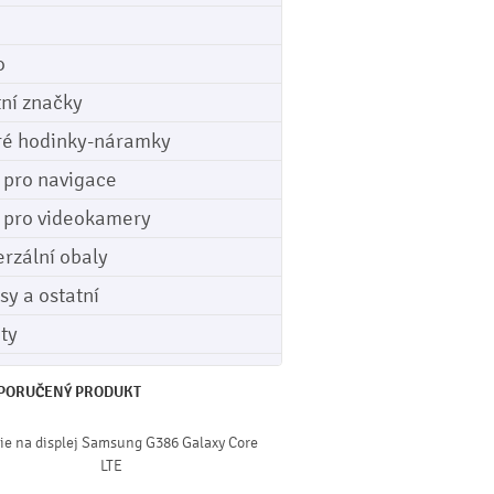
o
tní značky
ré hodinky-náramky
e pro navigace
e pro videokamery
erzální obaly
sy a ostatní
ety
PORUČENÝ PRODUKT
lie na displej Samsung G386 Galaxy Core
LTE