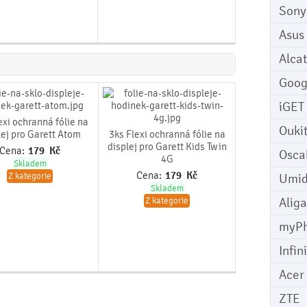
Sony
Asus
Alcat
Goog
iGET
exi ochranná fólie na
Ouki
lej pro Garett Atom
3ks Flexi ochranná fólie na
displej pro Garett Kids Twin
Cena:
179
Kč
Osca
4G
Skladem
Cena:
179
Kč
Z kategorie
Umid
Skladem
Aliga
Z kategorie
myP
Infin
Acer
ZTE