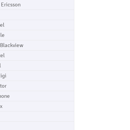
 Ericsson
el
le
 Blackview
tel
l
igi
tor
hone
ix