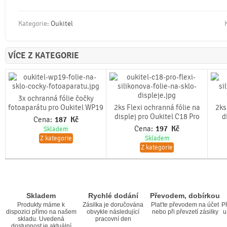
Kategorie:
Oukitel
VÍCE Z KATEGORIE
3x ochranná fólie čočky
fotoaparátu pro Oukitel WP19
2ks Flexi ochranná fólie na
2ks
displej pro Oukitel C18 Pro
d
Cena:
187
Kč
Cena:
197
Kč
Skladem
Z kategorie
Skladem
Z kategorie
Skladem
Rychlé dodání
Převodem, dobírkou
Produkty máme k
Zásilka je doručována
Plaťte převodem na účet
Př
dispozici přímo na našem
obvykle následující
nebo při převzetí zásilky
u
skladu. Uvedená
pracovní den
dostupnost je aktuální