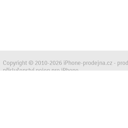
Copyright © 2010-2026 iPhone-prodejna.cz - pro
příslušenství nejen pro iPhone
Chraňte svůj mobilní telefon za každé situace, 
obalem, pouzdrem nebo krytem.