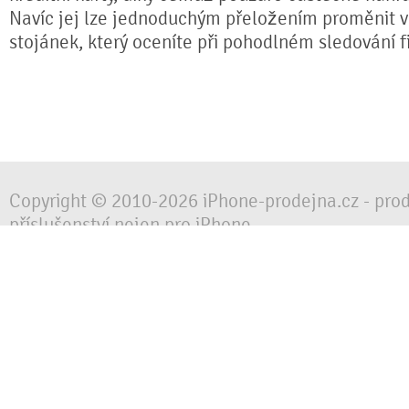
Navíc jej lze jednoduchým přeložením proměnit ve
stojánek, který oceníte při pohodlném sledování fi
Copyright © 2010-2026 iPhone-prodejna.cz - pro
příslušenství nejen pro iPhone
Chraňte svůj mobilní telefon za každé situace, 
obalem, pouzdrem nebo krytem.