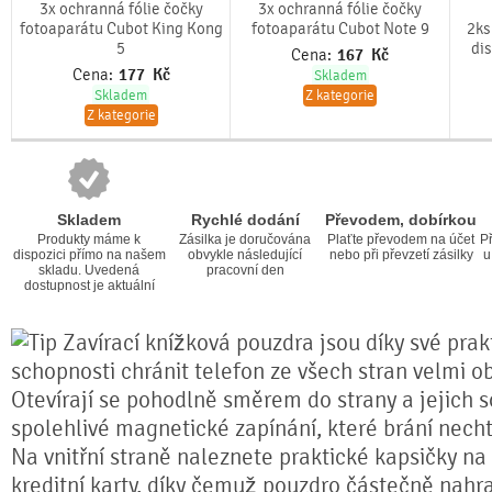
3x ochranná fólie čočky
3x ochranná fólie čočky
fotoaparátu Cubot King Kong
fotoaparátu Cubot Note 9
2ks
5
di
Cena:
167
Kč
Cena:
177
Kč
Skladem
Skladem
Z kategorie
Z kategorie
Skladem
Rychlé dodání
Převodem, dobírkou
Produkty máme k
Zásilka je doručována
Plaťte převodem na účet
Př
dispozici přímo na našem
obvykle následující
nebo při převzetí zásilky
u
skladu. Uvedená
pracovní den
dostupnost je aktuální
Zavírací knížková pouzdra jsou díky své prakt
schopnosti chránit telefon ze všech stran velmi o
Otevírají se pohodlně směrem do strany a jejich s
spolehlivé magnetické zapínání, které brání nech
Na vnitřní straně naleznete praktické kapsičky na
kreditní karty, díky čemuž pouzdro částečně nahr