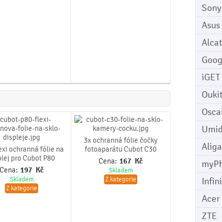
Sony
Asus
Alcat
Goog
iGET
Ouki
Osca
Umid
3x ochranná fólie čočky
Aliga
exi ochranná fólie na
fotoaparátu Cubot C30
plej pro Cubot P80
Cena:
167
Kč
myP
Cena:
197
Kč
Skladem
Skladem
Z kategorie
Infin
Z kategorie
Acer
ZTE