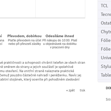
TCL
Tecn
Osta
Chyt
í
Převodem, dobírkou
Odesíláme ihned
Fóli
ána
Plaťte převodem na účet
Při nákupu do 10:00. Platí
cí
nebo při převzetí zásilky
u objednávek na dobírku
v pracovní dny
Fóli
Univ
vé praktičnosti a schopnosti chránit telefon ze všech stran
Stylu
ně směrem do strany a jejich součástí je spolehlivé
mu otevření. Na vnitřní straně naleznete praktické
Tabl
y čemuž pouzdro částečně nahradí i peněženku. Navíc jej
bilní stojánek, který oceníte při pohodlném sledování
DO
« zpět
tisk
Sil