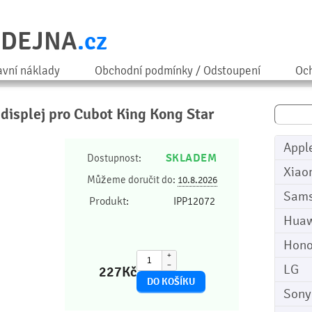
ODEJNA
.cz
avní náklady
Obchodní podmínky / Odstoupení
Och
 displej pro Cubot King Kong Star
Appl
SKLADEM
Dostupnost:
Xiao
Můžeme doručit do:
10.8.2026
Sam
Produkt:
IPP12072
Huaw
Hono
+
−
LG
227
Kč
Sony