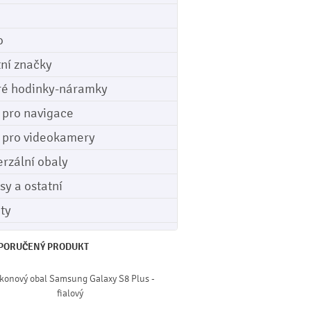
o
tní značky
ré hodinky-náramky
e pro navigace
e pro videokamery
erzální obaly
sy a ostatní
ety
PORUČENÝ PRODUKT
ikonový obal Samsung Galaxy S8 Plus -
fialový