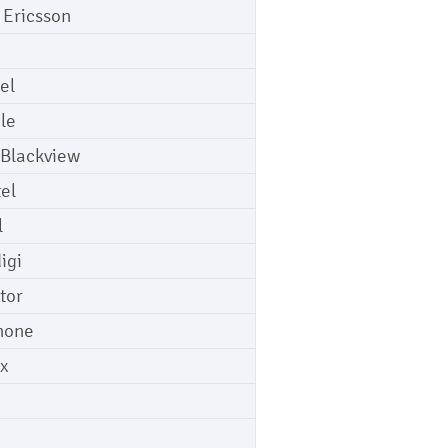
 Ericsson
el
le
 Blackview
tel
l
igi
tor
hone
ix