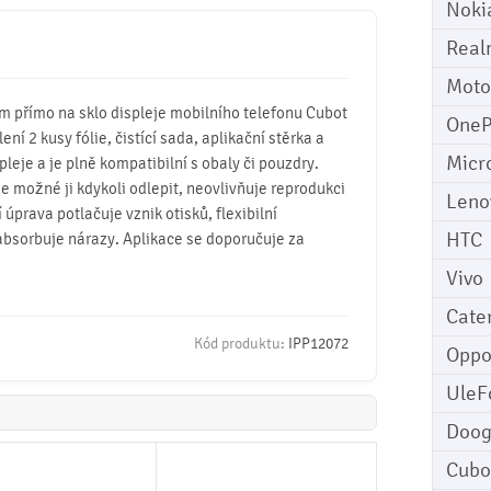
Noki
Real
Moto
mm přímo na sklo displeje mobilního telefonu Cubot
OneP
lení 2 kusy fólie, čistící sada, aplikační stěrka a
Micr
pleje a je plně kompatibilní s obaly či pouzdry.
 je možné ji kdykoli odlepit, neovlivňuje reprodukci
Leno
úprava potlačuje vznik otisků, flexibilní
HTC
absorbuje nárazy. Aplikace se doporučuje za
Vivo
Cater
Kód produktu:
IPP12072
Opp
UleF
Doo
Cubo