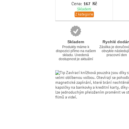
Cena:
167
Kč
Skladem
Z kategorie
Skladem
Rychlé dodán
Produkty máme k
Zásilka je doručov
dispozici přímo na našem
obvykle následují
skladu. Uvedená
pracovní den
dostupnost je aktuální
Zavírací knížková pouzdra jsou díky s
velmi oblíbenou volbou. Otevírají se pohodl
magnetické zapínání, které brání nechtěné
kapsičky na bankovky a kreditní karty, dík
lze jednoduchým přeložením proměnit ve sta
filmů a videí.