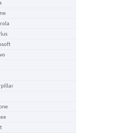
a
me
rola
lus
osoft
vo
pillar
o
one
gee
t