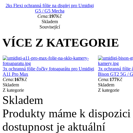
2ks Flexi ochranná fólie na displej pro Umidigi
G5 / G5 Mecha
Cena:
197
Kč
Skladem
Související
VÍCE Z KATEGORIE
3x ochranná fólie čočky fotoaparátu pro Umidigi
3x ochranná fólie
A11 Pro Max
Bison GT2 5G / 
Cena:
167
Kč
Cena:
177
Kč
Skladem
Skladem
Z kategorie
Z kategorie
Skladem
Produkty máme k dispozici
dostupnost je aktuální