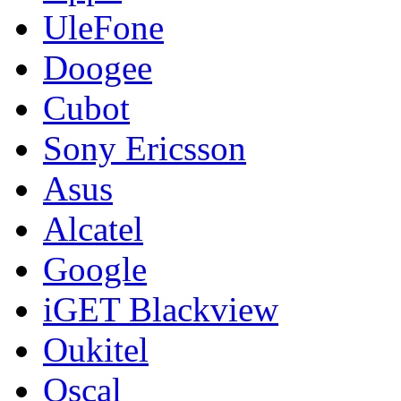
UleFone
Doogee
Cubot
Sony Ericsson
Asus
Alcatel
Google
iGET Blackview
Oukitel
Oscal