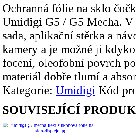
Ochranná fólie na sklo čoč
Umidigi G5 / G5 Mecha. V ba
sada, aplikační stěrka a náv
kamery a je možné ji kdykol
focení, oleofobní povrch pot
materiál dobře tlumí a abso
Kategorie:
Umidigi
Kód pr
SOUVISEJÍCÍ PRODU