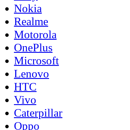
Nokia
Realme
Motorola
OnePlus
Microsoft
Lenovo
HTC
Vivo
Caterpillar
Oppo