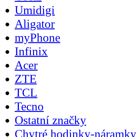
Umidigi
Aligator
myPhone
Infinix
Acer
ZTE
TCL
Tecno
Ostatní značky
Chytré hodinky-náramky