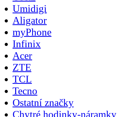
Umidigi
Aligator
myPhone
Infinix
Acer
ZTE
TCL
Tecno
Ostatní značky
Chytré hodinky-náramky