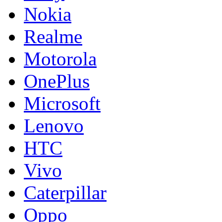
Nokia
Realme
Motorola
OnePlus
Microsoft
Lenovo
HTC
Vivo
Caterpillar
Oppo