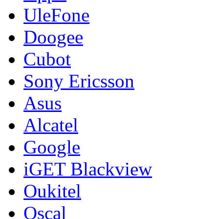
UleFone
Doogee
Cubot
Sony Ericsson
Asus
Alcatel
Google
iGET Blackview
Oukitel
Oscal