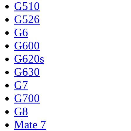
G510
G526
G6
G600
G620s
G630
G7
G700
G8
Mate 7