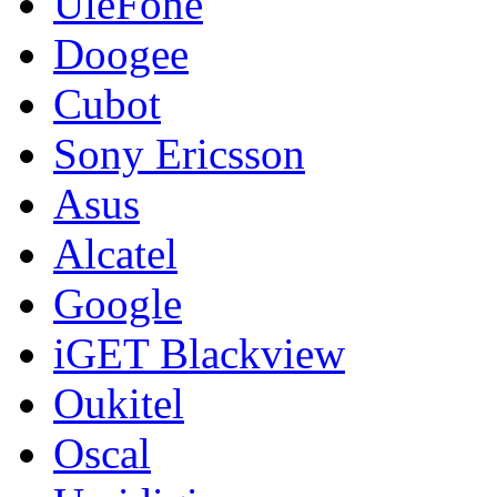
UleFone
Doogee
Cubot
Sony Ericsson
Asus
Alcatel
Google
iGET Blackview
Oukitel
Oscal