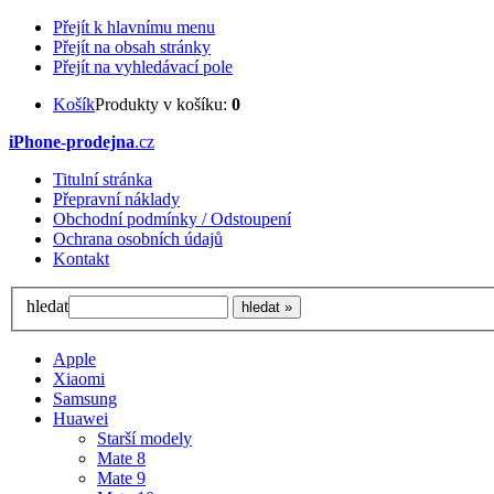
Přejít k hlavnímu menu
Přejít na obsah stránky
Přejít na vyhledávací pole
Košík
Produkty v košíku:
0
iPhone-prodejna
.cz
Titulní stránka
Přepravní náklady
Obchodní podmínky / Odstoupení
Ochrana osobních údajů
Kontakt
hledat
Apple
Xiaomi
Samsung
Huawei
Starší modely
Mate 8
Mate 9