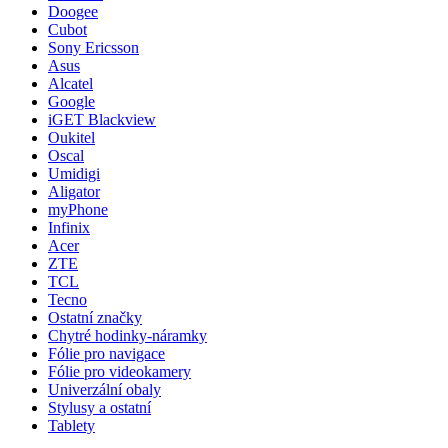
Doogee
Cubot
Sony Ericsson
Asus
Alcatel
Google
iGET Blackview
Oukitel
Oscal
Umidigi
Aligator
myPhone
Infinix
Acer
ZTE
TCL
Tecno
Ostatní značky
Chytré hodinky-náramky
Fólie pro navigace
Fólie pro videokamery
Univerzální obaly
Stylusy a ostatní
Tablety