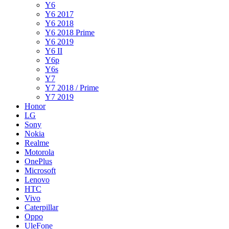
Y6
Y6 2017
Y6 2018
Y6 2018 Prime
Y6 2019
Y6 II
Y6p
Y6s
Y7
Y7 2018 / Prime
Y7 2019
Honor
LG
Sony
Nokia
Realme
Motorola
OnePlus
Microsoft
Lenovo
HTC
Vivo
Caterpillar
Oppo
UleFone