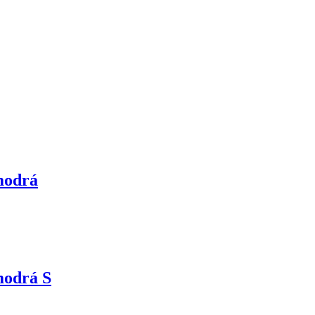
modrá
modrá S