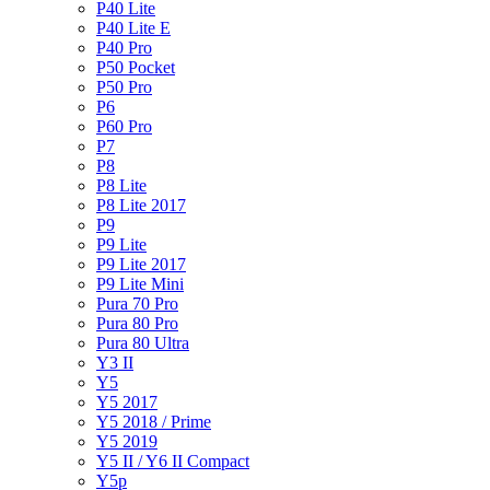
P40 Lite
P40 Lite E
P40 Pro
P50 Pocket
P50 Pro
P6
P60 Pro
P7
P8
P8 Lite
P8 Lite 2017
P9
P9 Lite
P9 Lite 2017
P9 Lite Mini
Pura 70 Pro
Pura 80 Pro
Pura 80 Ultra
Y3 II
Y5
Y5 2017
Y5 2018 / Prime
Y5 2019
Y5 II / Y6 II Compact
Y5p