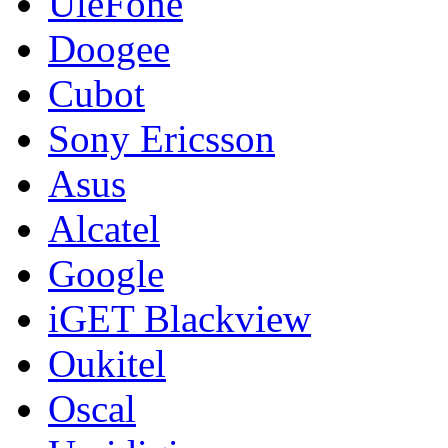
UleFone
Doogee
Cubot
Sony Ericsson
Asus
Alcatel
Google
iGET Blackview
Oukitel
Oscal