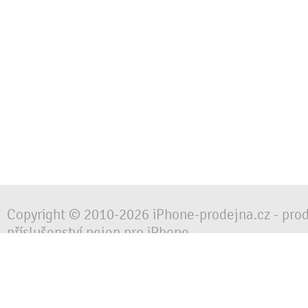
Copyright © 2010-2026 iPhone-prodejna.cz - pro
příslušenství nejen pro iPhone
Chraňte svůj mobilní telefon za každé situace, 
obalem, pouzdrem nebo krytem.