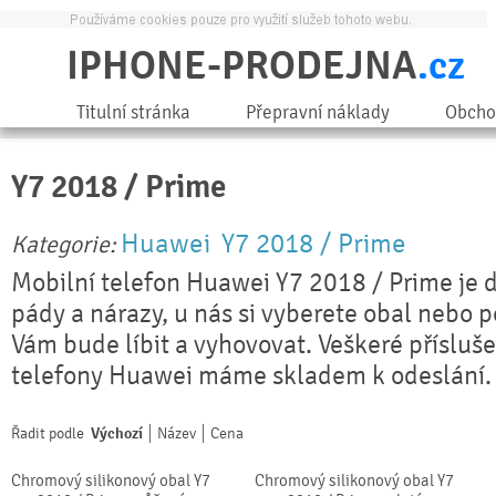
IPHONE-PRODEJNA
.cz
Titulní stránka
Přepravní náklady
Obcho
Y7 2018 / Prime
Huawei
Y7 2018 / Prime
Kategorie:
Mobilní telefon Huawei Y7 2018 / Prime je 
pády a nárazy, u nás si vyberete obal nebo 
Vám bude líbit a vyhovovat. Veškeré přísluše
telefony Huawei máme skladem k odeslání.
Řadit podle
Výchozí
Název
Cena
Chromový silikonový obal Y7
Chromový silikonový obal Y7