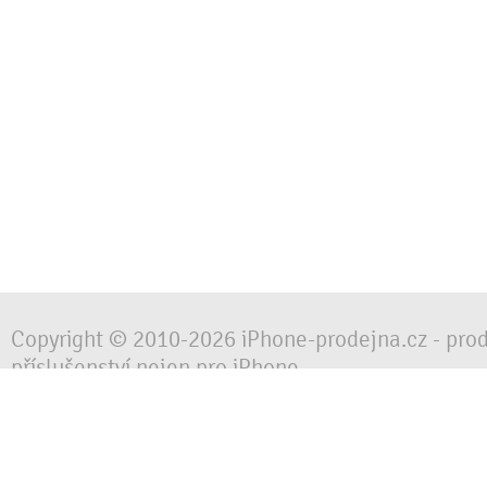
Copyright © 2010-2026 iPhone-prodejna.cz - pro
příslušenství nejen pro iPhone
Chraňte svůj mobilní telefon za každé situace, 
obalem, pouzdrem nebo krytem.