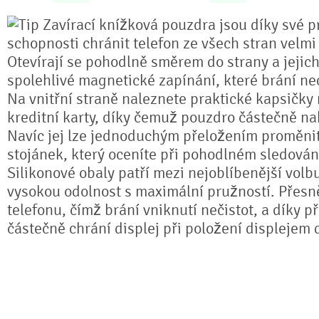
Zavírací knížková pouzdra jsou díky své pr
schopnosti chránit telefon ze všech stran velmi
Otevírají se pohodlně směrem do strany a jejich
spolehlivé magnetické zapínání, které brání n
Na vnitřní straně naleznete praktické kapsičky
kreditní karty, díky čemuž pouzdro částečně na
Navíc jej lze jednoduchým přeložením proměnit 
stojánek, který oceníte při pohodlném sledování
Silikonové obaly patří mezi nejoblíbenější volb
vysokou odolnost s maximální pružností. Přesně
telefonu, čímž brání vniknutí nečistot, a díky 
částečně chrání displej při položení displejem 