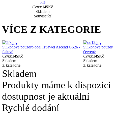
bílé
Cena:
145
Kč
Skladem
Související
VÍCE Z KATEGORIE
Silikonové pouzdro obal Huawei Ascend G526 -
Silikonové pouzd
fialové
červené
Cena:
145
Kč
Cena:
145
Kč
Skladem
Skladem
Z kategorie
Z kategorie
Skladem
Produkty máme k dispozici
dostupnost je aktuální
Rychlé dodání