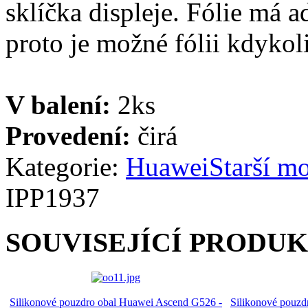
sklíčka displeje. Fólie má a
proto je možné fólii kdykoli
V balení:
2ks
Provedení:
čirá
Kategorie:
Huawei
Starší m
IPP1937
SOUVISEJÍCÍ PRODU
Silikonové pouzdro obal Huawei Ascend G526 -
Silikonové pouzd