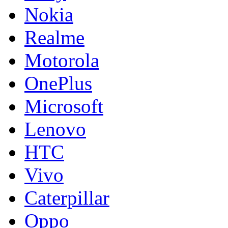
Nokia
Realme
Motorola
OnePlus
Microsoft
Lenovo
HTC
Vivo
Caterpillar
Oppo