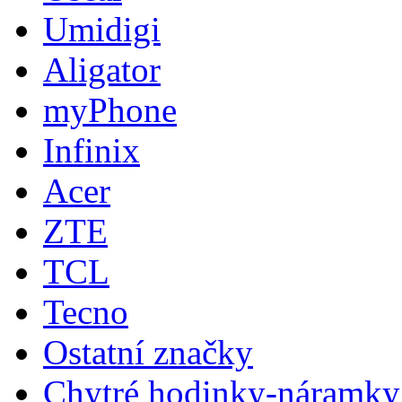
Umidigi
Aligator
myPhone
Infinix
Acer
ZTE
TCL
Tecno
Ostatní značky
Chytré hodinky-náramky