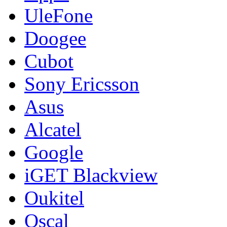
UleFone
Doogee
Cubot
Sony Ericsson
Asus
Alcatel
Google
iGET Blackview
Oukitel
Oscal