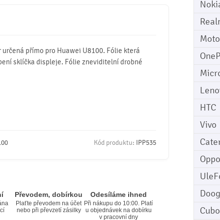
Noki
Real
Moto
r určená přímo pro Huawei U8100. Fólie která
OneP
ení sklíčka displeje. Fólie zneviditelní drobné
Micr
Leno
HTC
Vivo
Cater
100
Kód produktu:
IPP535
Opp
UleF
Doo
í
Převodem, dobírkou
Odesíláme ihned
ána
Plaťte převodem na účet
Při nákupu do 10:00. Platí
Cubo
cí
nebo při převzetí zásilky
u objednávek na dobírku
v pracovní dny