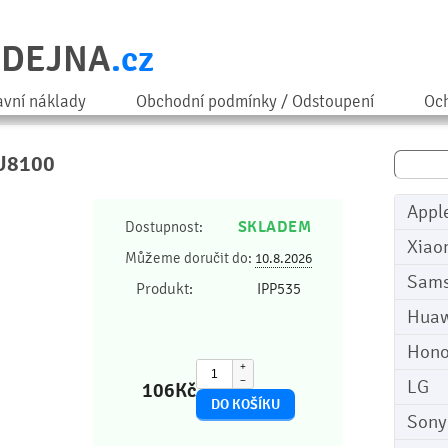
ODEJNA
.cz
avní náklady
Obchodní podmínky / Odstoupení
Och
 U8100
Appl
SKLADEM
Dostupnost:
Xiao
Můžeme doručit do:
10.8.2026
Sam
Produkt:
IPP535
Huaw
Hono
+
−
LG
106
Kč
Sony