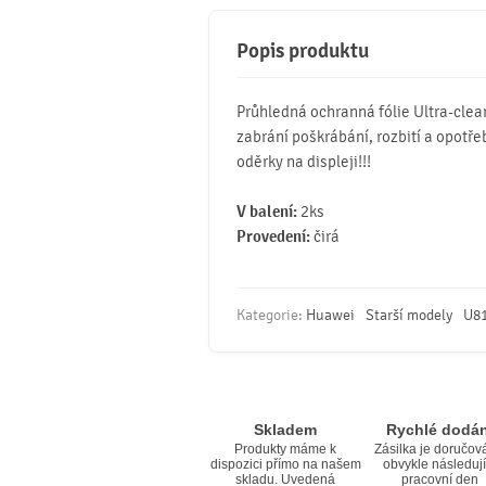
Popis produktu
Průhledná ochranná fólie Ultra-clea
zabrání poškrábání, rozbití a opotřeb
oděrky na displeji!!!
V balení:
2ks
Provedení:
čirá
Kategorie:
Huawei
Starší modely
U8
Skladem
Rychlé dodán
Produkty máme k
Zásilka je doručov
dispozici přímo na našem
obvykle následují
skladu. Uvedená
pracovní den