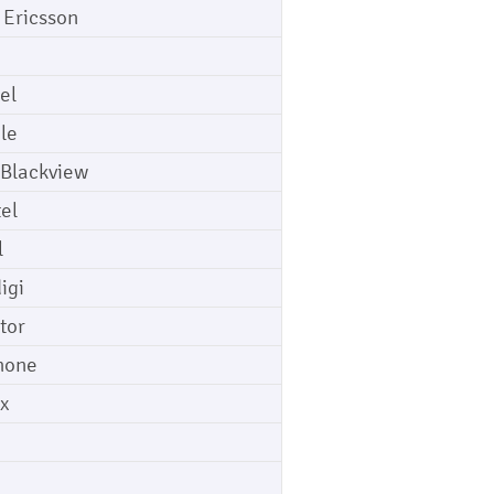
 Ericsson
el
le
 Blackview
tel
l
igi
tor
hone
ix