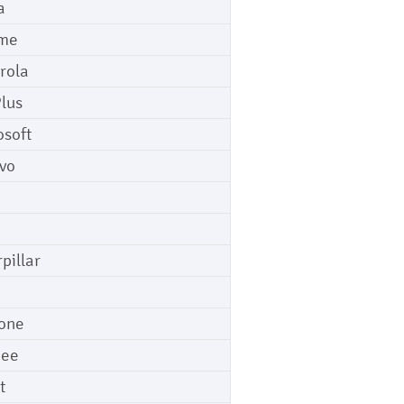
a
me
rola
lus
osoft
vo
pillar
o
one
gee
t