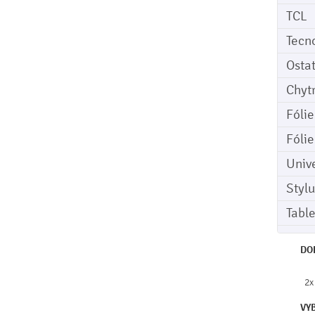
TCL
Tecn
Osta
Chyt
Fóli
Fóli
Univ
Stylu
Tabl
DO
2x
VY