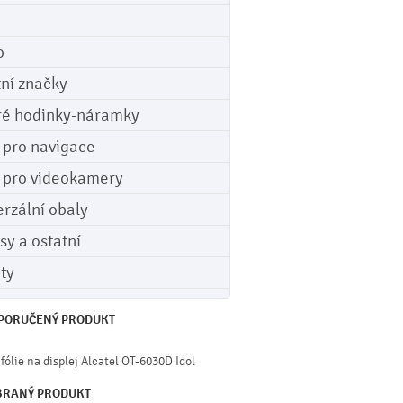
o
tní značky
ré hodinky-náramky
e pro navigace
e pro videokamery
erzální obaly
sy a ostatní
ety
PORUČENÝ PRODUKT
 fólie na displej Alcatel OT-6030D Idol
BRANÝ PRODUKT