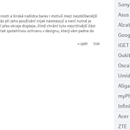
Sony
Asus
čnosti a široké nabídce barev i motivů mezi nejoblíbenější
vás při jeho používání nijak neomezují a není nutné je
Alcat
přes okraje displeje, čímž chrání tuto nejcitlivější část
 tak spolehlivou ochranu v designu, který vám padne do
Goog
« zpět
tisk
iGET
Ouki
Osca
Umid
Aliga
myP
Infin
Acer
ZTE