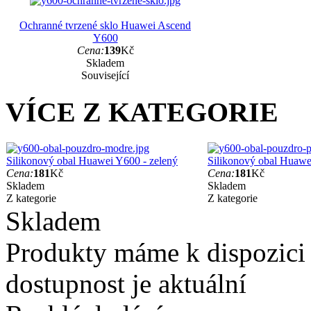
Ochranné tvrzené sklo Huawei Ascend
Y600
Cena:
139
Kč
Skladem
Související
VÍCE Z KATEGORIE
Silikonový obal Huawei Y600 - zelený
Silikonový obal Huawe
Cena:
181
Kč
Cena:
181
Kč
Skladem
Skladem
Z kategorie
Z kategorie
Skladem
Produkty máme k dispozici
dostupnost je aktuální