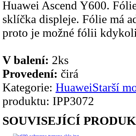
Huawei Ascend Y600. Fólie
sklíčka displeje. Fólie má a
proto je možné fólii kdykoli
V balení:
2ks
Provedení:
čirá
Kategorie:
Huawei
Starší m
produktu:
IPP3072
SOUVISEJÍCÍ PRODU