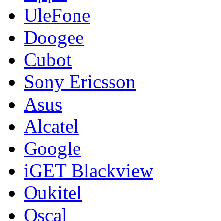
UleFone
Doogee
Cubot
Sony Ericsson
Asus
Alcatel
Google
iGET Blackview
Oukitel
Oscal