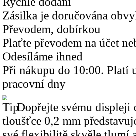
Rychlé dodání
Zásilka je doručována obvyk
Převodem, dobírkou
Plaťte převodem na účet neb
Odesíláme ihned
Při nákupu do 10:00. Platí
pracovní dny
Dopřejte svému displeji 
tloušťce 0,2 mm představuj
své flexibilitě skvěle tlumí