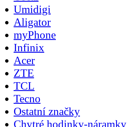
Umidigi
Aligator
myPhone
Infinix
Acer
ZTE
TCL
Tecno
Ostatní značky
Chytré hodinky-náramky