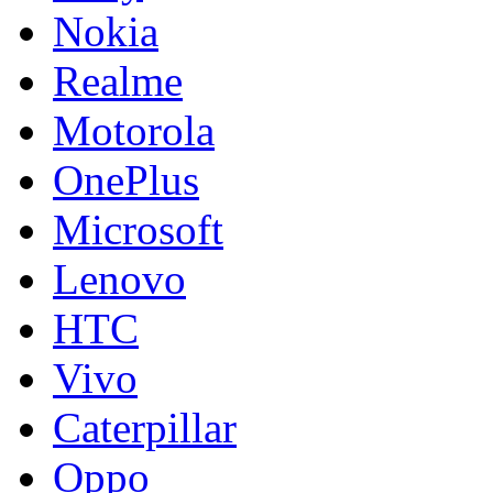
Nokia
Realme
Motorola
OnePlus
Microsoft
Lenovo
HTC
Vivo
Caterpillar
Oppo