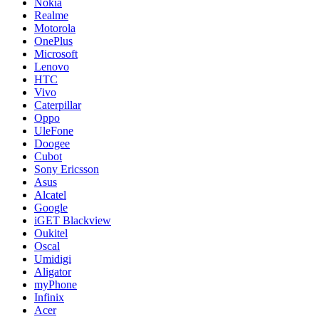
Nokia
Realme
Motorola
OnePlus
Microsoft
Lenovo
HTC
Vivo
Caterpillar
Oppo
UleFone
Doogee
Cubot
Sony Ericsson
Asus
Alcatel
Google
iGET Blackview
Oukitel
Oscal
Umidigi
Aligator
myPhone
Infinix
Acer