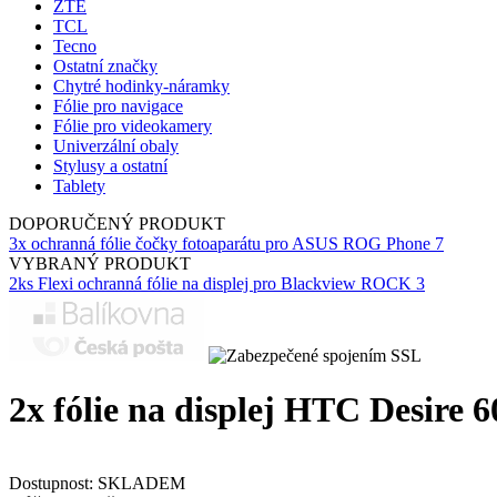
ZTE
TCL
Tecno
Ostatní značky
Chytré hodinky-náramky
Fólie pro navigace
Fólie pro videokamery
Univerzální obaly
Stylusy a ostatní
Tablety
DOPORUČENÝ PRODUKT
3x ochranná fólie čočky fotoaparátu pro ASUS ROG Phone 7
VYBRANÝ PRODUKT
2ks Flexi ochranná fólie na displej pro Blackview ROCK 3
2x fólie na displej HTC Desire 6
Dostupnost:
SKLADEM