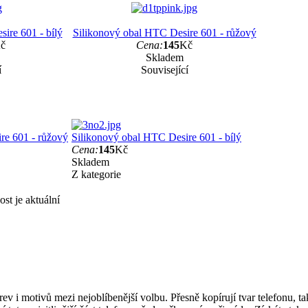
ire 601 - bílý
Silikonový obal HTC Desire 601 - růžový
č
Cena:
145
Kč
Skladem
í
Související
re 601 - růžový
Silikonový obal HTC Desire 601 - bílý
Cena:
145
Kč
Skladem
Z kategorie
st je aktuální
rev i motivů mezi nejoblíbenější volbu. Přesně kopírují tvar telefonu, t