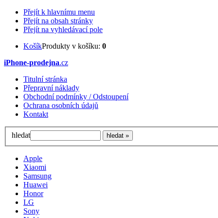
Přejít k hlavnímu menu
Přejít na obsah stránky
Přejít na vyhledávací pole
Košík
Produkty v košíku:
0
iPhone-prodejna
.cz
Titulní stránka
Přepravní náklady
Obchodní podmínky / Odstoupení
Ochrana osobních údajů
Kontakt
hledat
Apple
Xiaomi
Samsung
Huawei
Honor
LG
Sony