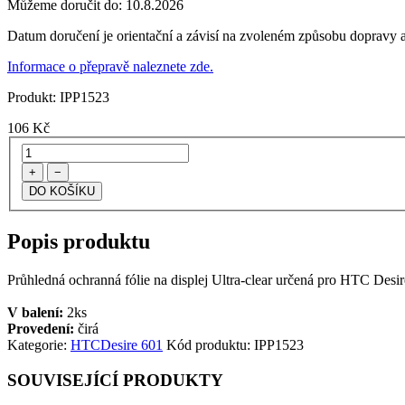
Můžeme doručit do:
10.8.2026
Datum doručení je orientační a závisí na zvoleném způsobu dopravy a
Informace o přepravě naleznete zde.
Produkt:
IPP1523
106
Kč
+
−
Popis produktu
Průhledná ochranná fólie na displej Ultra-clear určená pro HTC Desire
V balení:
2ks
Provedení:
čirá
Kategorie:
HTC
Desire 601
Kód produktu:
IPP1523
SOUVISEJÍCÍ PRODUKTY