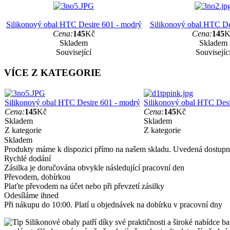
Silikonový obal HTC Desire 601 - modrý
Silikonový obal HTC Des
Cena:
145
Kč
Cena:
145
K
Skladem
Skladem
Související
Souvisejíc
VÍCE Z KATEGORIE
Silikonový obal HTC Desire 601 - modrý
Silikonový obal HTC Desi
Cena:
145
Kč
Cena:
145
Kč
Skladem
Skladem
Z kategorie
Z kategorie
Skladem
Produkty máme k dispozici přímo na našem skladu. Uvedená dostupno
Rychlé dodání
Zásilka je doručována obvykle následující pracovní den
Převodem, dobírkou
Plaťte převodem na účet nebo při převzetí zásilky
Odesíláme ihned
Při nákupu do 10:00. Platí u objednávek na dobírku v pracovní dny
Silikonové obaly patří díky své praktičnosti a široké nabídce ba