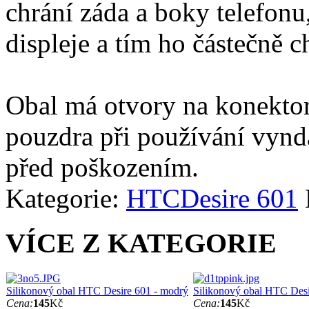
chrání záda a boky telefonu
displeje a tím ho částečně c
Obal má otvory na konektor
pouzdra při používání vynd
před poškozením.
Kategorie:
HTC
Desire 601
VÍCE Z KATEGORIE
Silikonový obal HTC Desire 601 - modrý
Silikonový obal HTC Desi
Cena:
145
Kč
Cena:
145
Kč