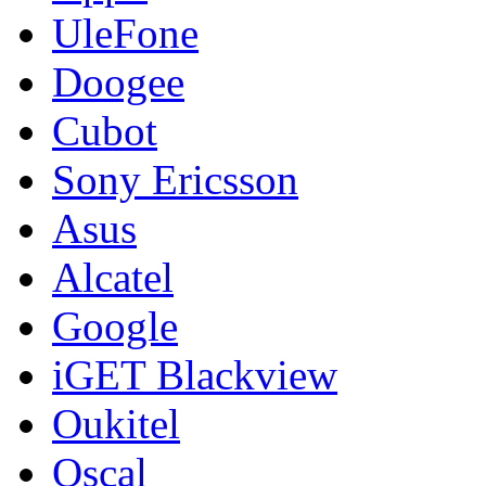
UleFone
Doogee
Cubot
Sony Ericsson
Asus
Alcatel
Google
iGET Blackview
Oukitel
Oscal