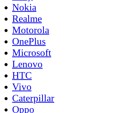
Nokia
Realme
Motorola
OnePlus
Microsoft
Lenovo
HTC
Vivo
Caterpillar
Oppo