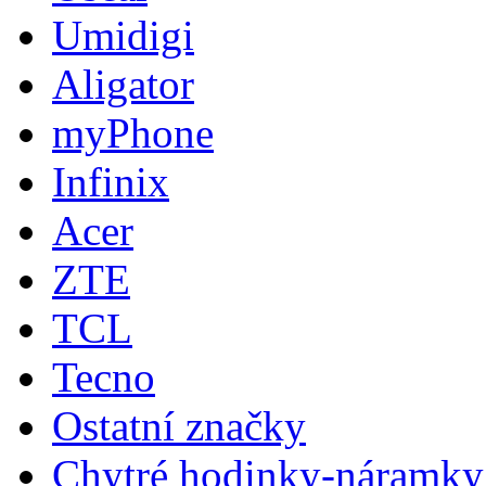
Umidigi
Aligator
myPhone
Infinix
Acer
ZTE
TCL
Tecno
Ostatní značky
Chytré hodinky-náramky