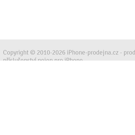
Copyright © 2010-2026 iPhone-prodejna.cz - pro
příslušenství nejen pro iPhone
Chraňte svůj mobilní telefon za každé situace, 
obalem, pouzdrem nebo krytem.