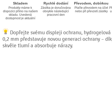
Skladem
Rychlé dodání
Převodem, dobírkou
Produkty máme k
Zásilka je doručována
Plaťte převodem na účet
Př
dispozici přímo na našem
obvykle následující
nebo při převzetí zásilky
u
skladu. Uvedená
pracovní den
dostupnost je aktuální
Dopřejte svému displeji ochranu, hydrogelová f
0,2 mm představuje novou generaci ochrany – díky 
skvěle tlumí a absorbuje nárazy.