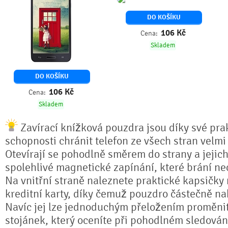
DO KOŠÍKU
106
Kč
Cena:
Skladem
DO KOŠÍKU
106
Kč
Cena:
Skladem
Zavírací knížková pouzdra jsou díky své prak
schopnosti chránit telefon ze všech stran velmi
Otevírají se pohodlně směrem do strany a jejich
spolehlivé magnetické zapínání, které brání n
Na vnitřní straně naleznete praktické kapsičky
kreditní karty, díky čemuž pouzdro částečně na
Navíc jej lze jednoduchým přeložením proměnit 
stojánek, který oceníte při pohodlném sledování