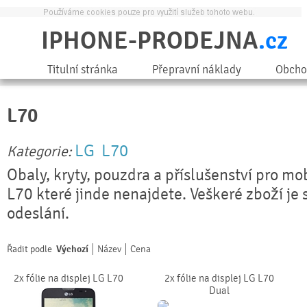
IPHONE-PRODEJNA
.cz
Titulní stránka
Přepravní náklady
Obcho
L70
LG
L70
Kategorie:
Obaly, kryty, pouzdra a příslušenství pro mo
L70 které jinde nenajdete. Veškeré zboží je
odeslání.
Řadit podle
Výchozí
Název
Cena
2x fólie na displej LG L70
2x fólie na displej LG L70
Dual