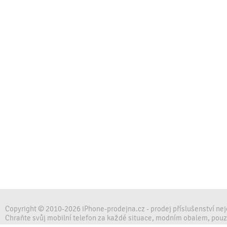
Copyright © 2010-2026 iPhone-prodejna.cz - prodej příslušenství ne
Chraňte svůj mobilní telefon za každé situace, modním obalem, pou