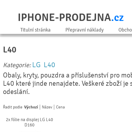
IPHONE-PRODEJNA
.cz
Titulní stránka
Přepravní náklady
Obcho
L40
LG
L40
Kategorie:
Obaly, kryty, pouzdra a příslušenství pro mo
L40 které jinde nenajdete. Veškeré zboží je
odeslání.
Řadit podle
Výchozí
Název
Cena
2x fólie na displej LG L40
D160