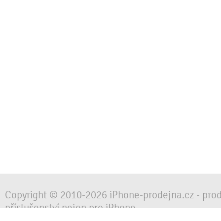
Copyright © 2010-2026 iPhone-prodejna.cz - pro
příslušenství nejen pro iPhone
Chraňte svůj mobilní telefon za každé situace, 