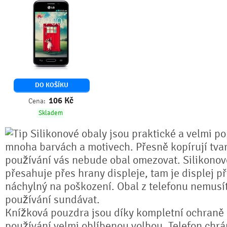
DO KOŠÍKU
106
Kč
Cena:
Skladem
Silikonové obaly jsou praktické a velmi po
mnoha barvách a motivech. Přesně kopírují tvar
používání vás nebude obal omezovat. Silikonov
přesahuje přes hrany displeje, tam je displej p
náchylný na poškození. Obal z telefonu nemusí
používání sundávat.
Knížková pouzdra jsou díky kompletní ochran
používání velmi oblíbenou volbou. Telefon chrá