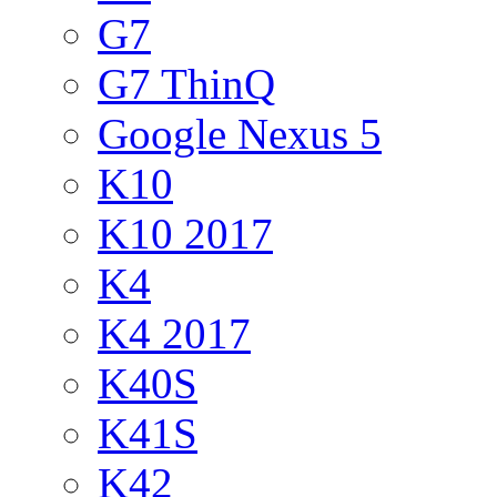
G7
G7 ThinQ
Google Nexus 5
K10
K10 2017
K4
K4 2017
K40S
K41S
K42