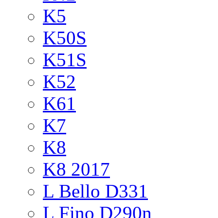
K5
K50S
K51S
K52
K61
K7
K8
K8 2017
L Bello D331
L Fino D290n