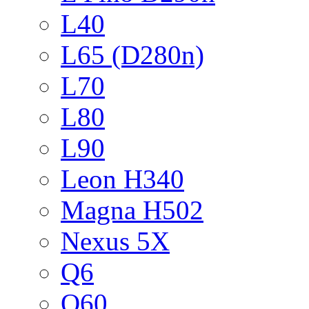
L40
L65 (D280n)
L70
L80
L90
Leon H340
Magna H502
Nexus 5X
Q6
Q60