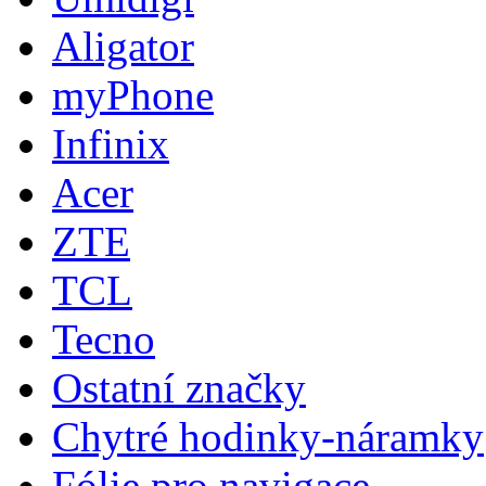
Aligator
myPhone
Infinix
Acer
ZTE
TCL
Tecno
Ostatní značky
Chytré hodinky-náramky
Fólie pro navigace