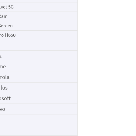
lvet 5G
Cam
Screen
ro H650
a
me
rola
lus
osoft
vo