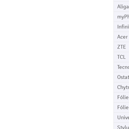
Aliga
myP
Infin
Acer
ZTE
TCL
Tecn
Osta
Chyt
Fóli
Fóli
Univ
Stylu