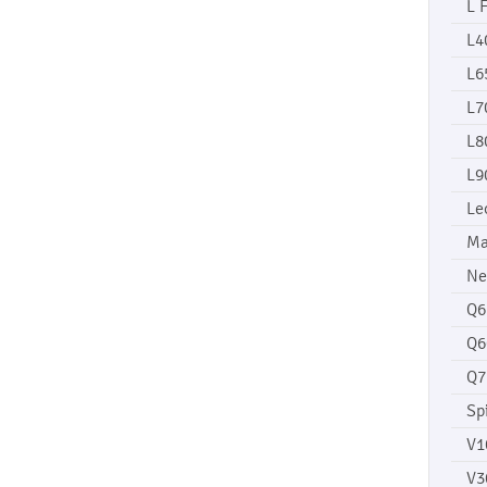
L 
L4
L6
L7
L8
L9
Le
Ma
Ne
Q6
Q6
Q7
Sp
V1
V3