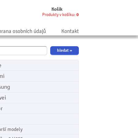
Košík
Produkty v košíku:
0
rana osobních údajů
Kontakt
e
mi
sung
ei
r
arší modely