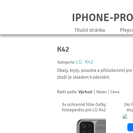
IPHONE-PR
Titulní stránka
Přepr
K42
LG
K42
Kategorie:
Obaly, kryty, pouzdra a příslušenství pr
zboží je skladem k odeslání.
Řadit podle
Výchozí
Název
Cena
3x ochranná fólie čočky
2ks 
fotoaparátu pro LG K42
dis