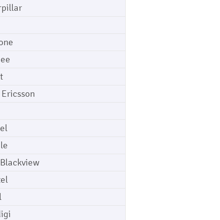
pillar
o
one
gee
t
 Ericsson
el
le
 Blackview
tel
l
igi