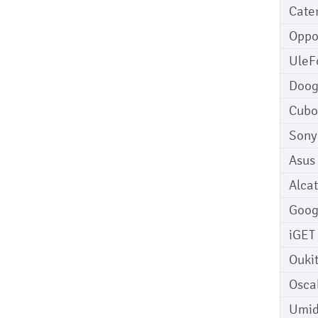
Cater
Opp
UleF
Doo
Cubo
Sony
Asus
Alcat
Goog
iGET
Ouki
Osca
Umid