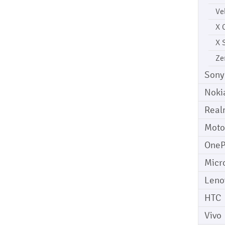
Ve
X 
X 
Ze
Sony
Noki
Real
Moto
OneP
Micr
Leno
HTC
Vivo