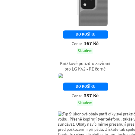
DO KOŠÍKU
167
Kč
Cena:
Skladem
Knížkové pouzdro zavírací
pro LG K42 - RE černé
DO KOŠÍKU
337
Kč
Cena:
Skladem
Silikonové obaly patří díky své prakti
volbu. Přesně kopírují tvar telefonu, takže 
sundávat. Obaly navíc mírně přesahují přes o
před poškozením při pádu. Získáte tak spol
Dopřejte svému displeji ochranu, hydrogelo