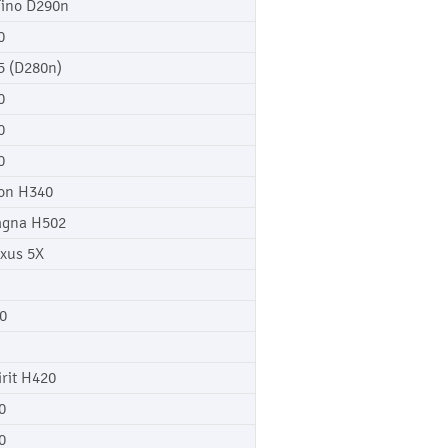
Fino D290n
0
5 (D280n)
0
0
0
on H340
gna H502
xus 5X
0
irit H420
0
0