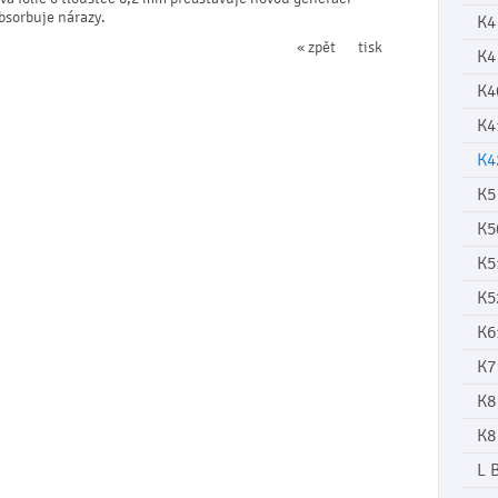
absorbuje nárazy.
K4
« zpět
tisk
K4
K4
K4
K4
K5
K5
K5
K5
K6
K7
K8
K8
L 