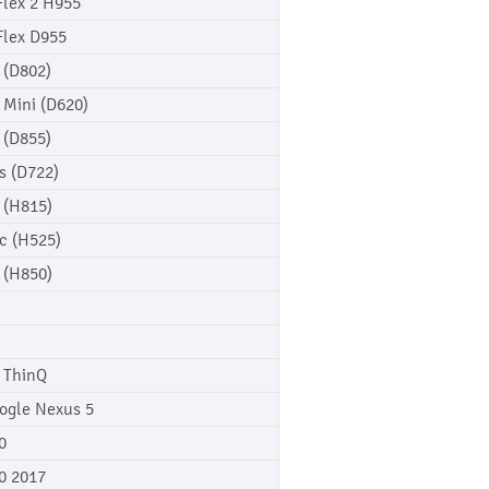
Flex 2 H955
Flex D955
 (D802)
 Mini (D620)
 (D855)
s (D722)
 (H815)
c (H525)
 (H850)
 ThinQ
ogle Nexus 5
0
0 2017