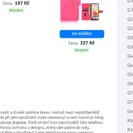
G 
197
Kč
Cena:
G 
Skladem
G2
G2
DO KOŠÍKU
G3
337
Kč
Cena:
G3
Skladem
G4
G4
G5
G6
G7
G7
Go
čnosti a široké nabídce barev i motivů mezi nejoblíbenější
vás při jeho používání nijak neomezují a není nutné je nikdy
K1
kraje displeje, čímž chrání tuto nejcitlivější část telefonu
ehlivou ochranu v designu, který vám padne do ruky.
K1
vá fólie o tloušťce 0,2 mm představuje novou generaci