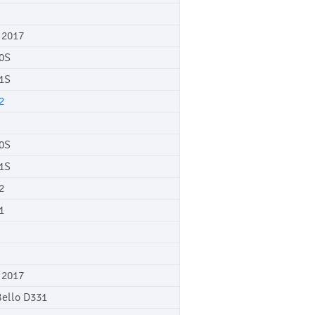
 2017
0S
1S
2
0S
1S
2
1
 2017
Bello D331