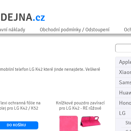
ODEJNA
.cz
avní náklady
Obchodní podmínky / Odstoupení
Och
Appl
o mobilní telefon LG K42 které jinde nenajdete. Veškeré
Xiao
Sam
Huaw
Hono
Flexi ochranná fólie na
Knížkové pouzdro zavírací
plej pro LG K42 / K52
pro LG K42 - RE růžové
LG
St
DO KOŠÍKU