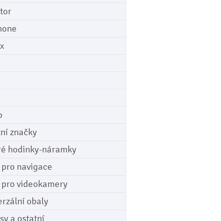
tor
hone
ix
o
tní značky
ré hodinky-náramky
e pro navigace
e pro videokamery
erzální obaly
sy a ostatní