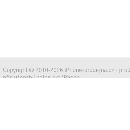
Copyright © 2010-2026 iPhone-prodejna.cz - pro
příslušenství nejen pro iPhone
Chraňte svůj mobilní telefon za každé situace, 
obalem, pouzdrem nebo krytem.