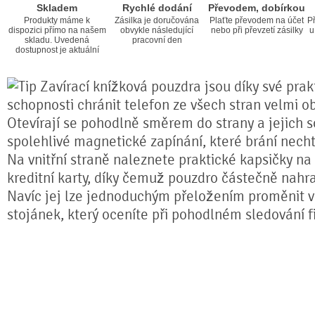
Skladem
Rychlé dodání
Převodem, dobírkou
Produkty máme k
Zásilka je doručována
Plaťte převodem na účet
Př
dispozici přímo na našem
obvykle následující
nebo při převzetí zásilky
u
skladu. Uvedená
pracovní den
dostupnost je aktuální
Zavírací knížková pouzdra jsou díky své prakt
schopnosti chránit telefon ze všech stran velmi o
Otevírají se pohodlně směrem do strany a jejich s
spolehlivé magnetické zapínání, které brání nech
Na vnitřní straně naleznete praktické kapsičky na
kreditní karty, díky čemuž pouzdro částečně nahr
Navíc jej lze jednoduchým přeložením proměnit ve
stojánek, který oceníte při pohodlném sledování fi