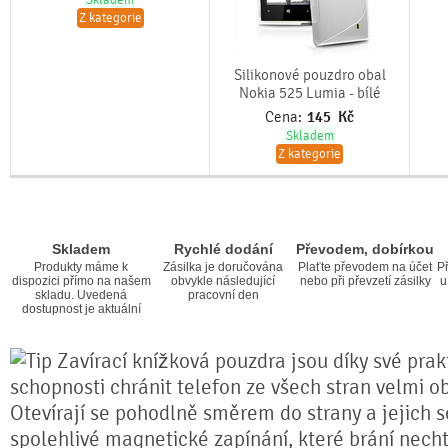
Skladem
Z kategorie
Silikonové pouzdro obal
Nokia 525 Lumia - bílé
Cena:
145
Kč
Skladem
Z kategorie
Skladem
Rychlé dodání
Převodem, dobírkou
Produkty máme k
Zásilka je doručována
Plaťte převodem na účet
Př
dispozici přímo na našem
obvykle následující
nebo při převzetí zásilky
u
skladu. Uvedená
pracovní den
dostupnost je aktuální
Zavírací knížková pouzdra jsou díky své prakt
schopnosti chránit telefon ze všech stran velmi o
Otevírají se pohodlně směrem do strany a jejich s
spolehlivé magnetické zapínání, které brání nech