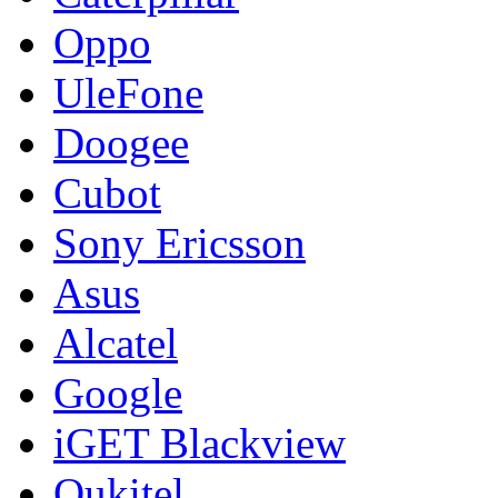
Oppo
UleFone
Doogee
Cubot
Sony Ericsson
Asus
Alcatel
Google
iGET Blackview
Oukitel