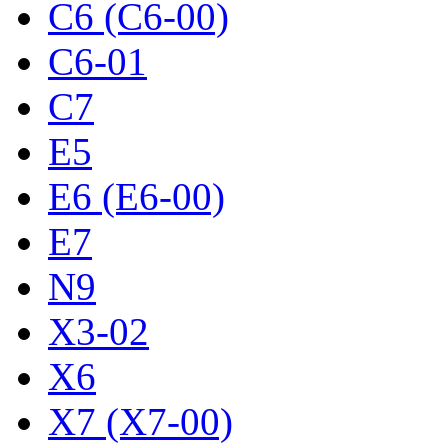
C6 (C6-00)
C6-01
C7
E5
E6 (E6-00)
E7
N9
X3-02
X6
X7 (X7-00)