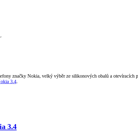
lefony značky Nokia, velký výběr ze silikonových obalů a otevíracích 
okia 3.4
.
ia 3.4