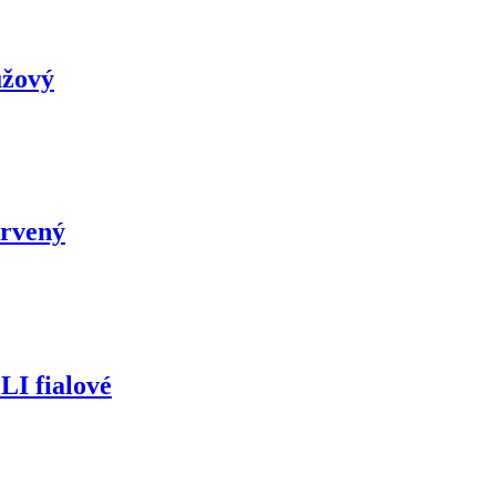
ůžový
ervený
LI fialové