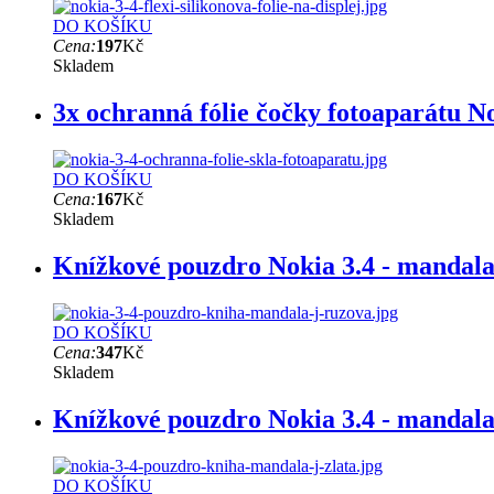
DO KOŠÍKU
Cena:
197
Kč
Skladem
3x ochranná fólie čočky fotoaparátu No
DO KOŠÍKU
Cena:
167
Kč
Skladem
Knížkové pouzdro Nokia 3.4 - mandal
DO KOŠÍKU
Cena:
347
Kč
Skladem
Knížkové pouzdro Nokia 3.4 - mandala
DO KOŠÍKU