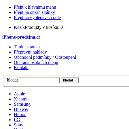
Přejít k hlavnímu menu
Přejít na obsah stránky
Přejít na vyhledávací pole
Košík
Produkty v košíku:
0
iPhone-prodejna
.cz
Titulní stránka
Přepravní náklady
Obchodní podmínky / Odstoupení
Ochrana osobních údajů
Kontakt
hledat
Apple
Xiaomi
Samsung
Huawei
Honor
LG
Sony