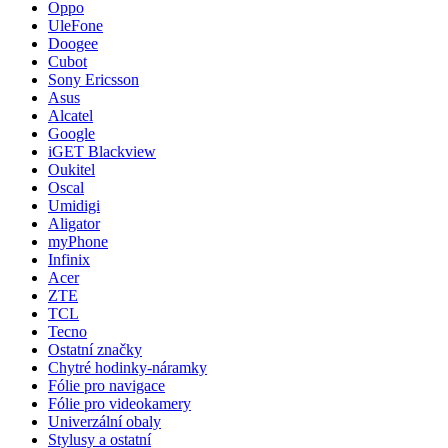
Oppo
UleFone
Doogee
Cubot
Sony Ericsson
Asus
Alcatel
Google
iGET Blackview
Oukitel
Oscal
Umidigi
Aligator
myPhone
Infinix
Acer
ZTE
TCL
Tecno
Ostatní značky
Chytré hodinky-náramky
Fólie pro navigace
Fólie pro videokamery
Univerzální obaly
Stylusy a ostatní